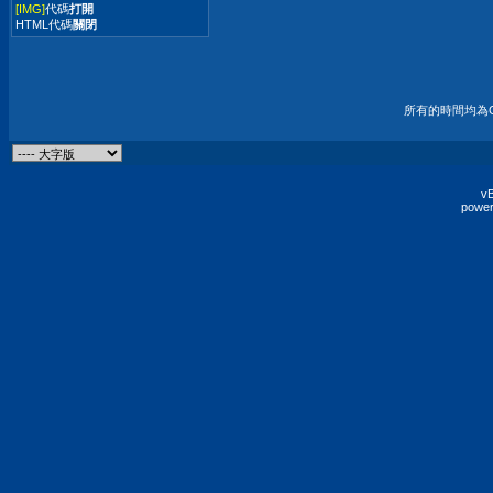
[IMG]
代碼
打開
HTML代碼
關閉
所有的時間均為G
vB
power