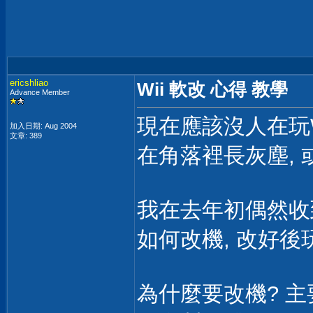
ericshliao
Wii 軟改 心得 教學
Advance Member
現在應該沒人在玩W
加入日期: Aug 2004
文章: 389
在角落裡長灰塵, 
我在去年初偶然收到
如何改機, 改好後
為什麼要改機? 