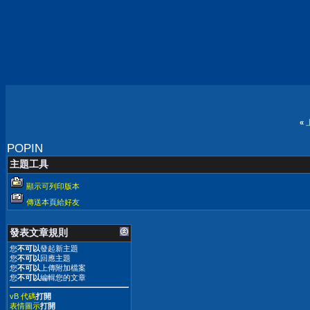
«
POPIN
主題工具
顯示可列印版本
傳送本頁給好友
發表文章規則
您
不可以
發起新主題
您
不可以
回應主題
您
不可以
上傳附加檔案
您
不可以
編輯您的文章
vB 代碼
打開
表情圖示
打開