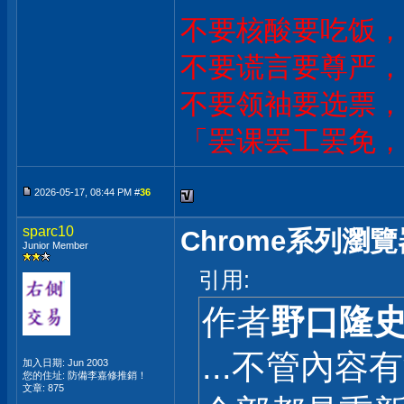
不要核酸要吃饭，
不要谎言要尊严，
不要领袖要选票，
「罢课罢工罢免，
2026-05-17, 08:44 PM #
36
sparc10
Chrome系列
Junior Member
引用:
作者
野口隆
...不管內
加入日期: Jun 2003
您的住址: 防備李嘉修推銷！
文章: 875