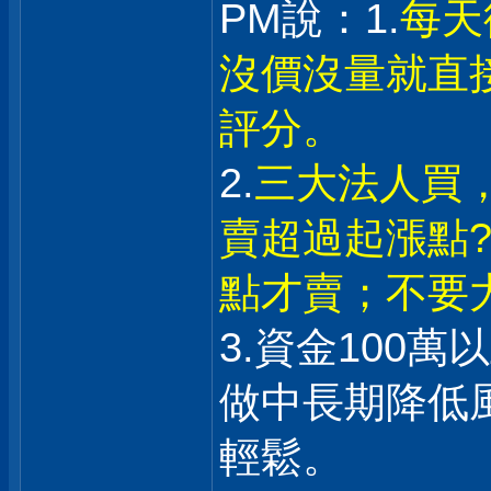
PM說：1.
每天
沒價沒量就直
評分。
2.
三大法人買
賣超過起漲點?
點才賣；不要
3.資金100
做中長期降低
輕鬆。