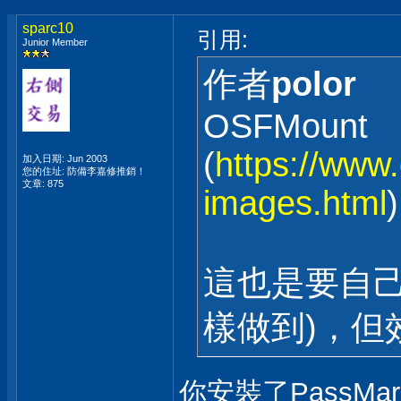
sparc10
引用:
Junior Member
作者
polor
OSFMount
(
https://www.
加入日期: Jun 2003
您的住址: 防備李嘉修推銷！
文章: 875
images.html
)
這也是要自己
樣做到)，但效果
你安裝了PassMark