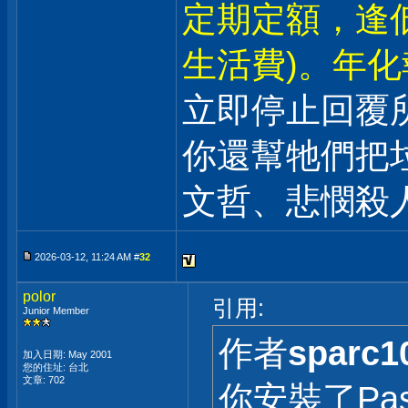
定期定額，逢
生活費)。年化
立即停止回覆
你還幫牠們把
文哲、悲憫殺
2026-03-12, 11:24 AM #
32
polor
引用:
Junior Member
作者
sparc1
加入日期: May 2001
您的住址: 台北
文章: 702
你安裝了Pass