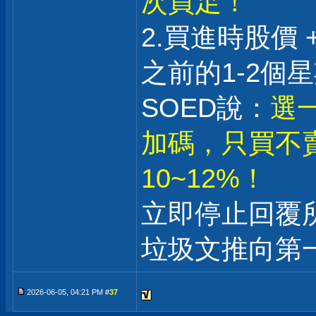
次買足！
2.買進時股價
之前的1-2個
SOED說：
選
加碼，只買不
10~12%！
立即停止回覆
垃圾文推向第
2026-06-05, 04:21 PM #
37