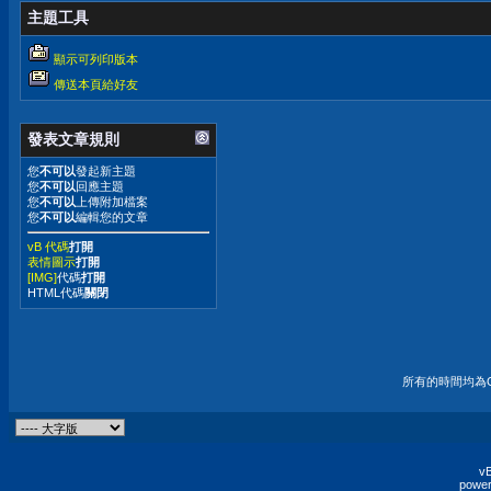
主題工具
顯示可列印版本
傳送本頁給好友
發表文章規則
您
不可以
發起新主題
您
不可以
回應主題
您
不可以
上傳附加檔案
您
不可以
編輯您的文章
vB 代碼
打開
表情圖示
打開
[IMG]
代碼
打開
HTML代碼
關閉
所有的時間均為G
vB
power