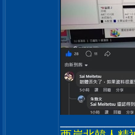
___________