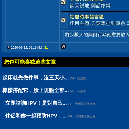
2026-03-12, 09:16 AM #
31
您也可能喜歡這些文章
起床就先做件事，沒三天小...
PR・新素簡
檸檬搭配它，臉上斑點全部...
PR・新素簡
立即諮詢HPV！是對自己...
PR・台灣癌症基金會
伴侶和妳一起預防HPV，...
PR・台灣癌症基金會