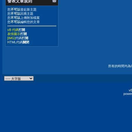
發表文章規則
您
不可以
發起新主題
您
不可以
回應主題
您
不可以
上傳附加檔案
您
不可以
編輯您的文章
vB 代碼
打開
表情圖示
打開
[IMG]
代碼
打開
HTML代碼
關閉
所有的時間均為G
vB
power