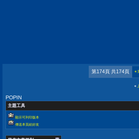
第174頁 共174頁
«
«
POPIN
主題工具
顯示可列印版本
傳送本頁給好友