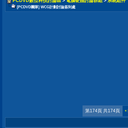
PCDVD數位科技討論區
>
電腦硬體討論群組
>
系統組件
[PCDVD團隊] WCG計劃討論簽到處
第174頁 共174頁
«