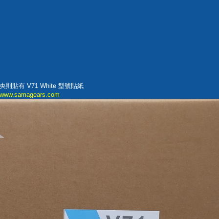
有 V71 White 型號貼紙
www.samagears.com