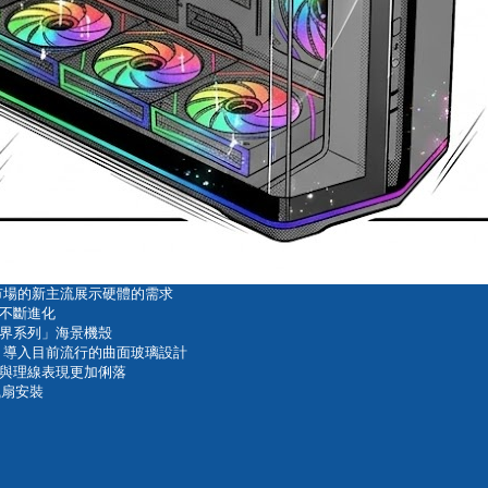
裝市場的新主流展示硬體的需求
不斷進化
境界系列」海景機殼
架構，導入目前流行的曲面玻璃設計
與理線表現更加俐落
風扇安裝