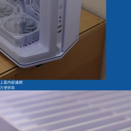
上蓋內嵌濾網
方便拆裝