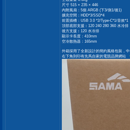
尺寸 515 × 235 × 446
內附風扇：5個 ARGB (下3/側1/後1)
擴充空間：HDD*3/SSD*4
前置插槽：USB 3.0 *2/Type-C*1/音效*1
頂部底部支援︰120 240 280 360 水冷排
後方支援︰120 水冷排
顯示卡長度：410mm
空冷散熱器：165mm
外箱採用了全新設計的簡約風格包裝，中央則貼
右下角則印有先馬自家的電競品牌網站