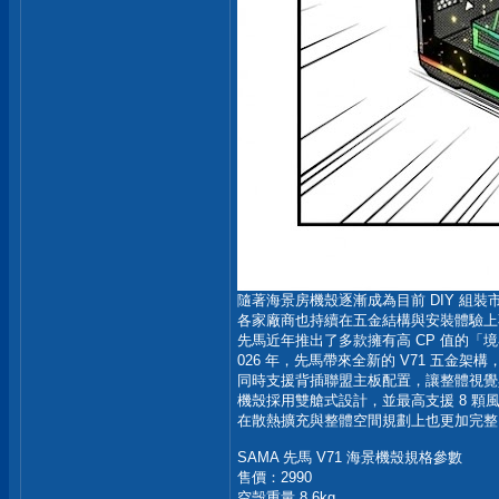
隨著海景房機殼逐漸成為目前 DIY 組
各家廠商也持續在五金結構與安裝體驗上
先馬近年推出了多款擁有高 CP 值的「
026 年，先馬帶來全新的 V71 五金
同時支援背插聯盟主板配置，讓整體視覺
機殼採用雙艙式設計，並最高支援 8 顆
在散熱擴充與整體空間規劃上也更加完整
SAMA 先馬 V71 海景機殼規格參數
售價：2990
空殼重量 8.6kg