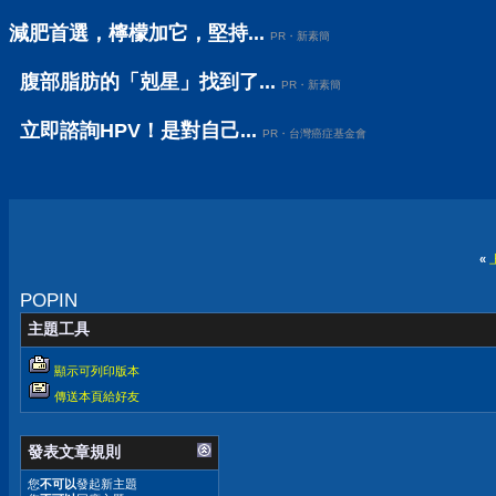
減肥首選，檸檬加它，堅持...
PR・新素簡
腹部脂肪的「剋星」找到了...
PR・新素簡
立即諮詢HPV！是對自己...
PR・台灣癌症基金會
«
POPIN
主題工具
顯示可列印版本
傳送本頁給好友
發表文章規則
您
不可以
發起新主題