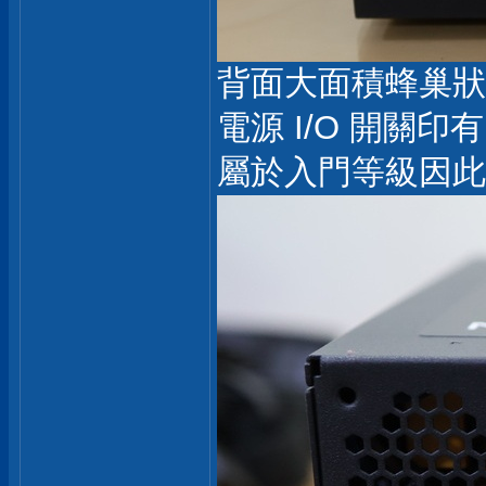
背面大面積蜂巢狀
電源 I/O 開關印有
屬於入門等級因此V