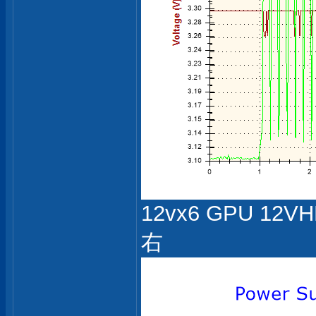
12vx6 GPU 12
右