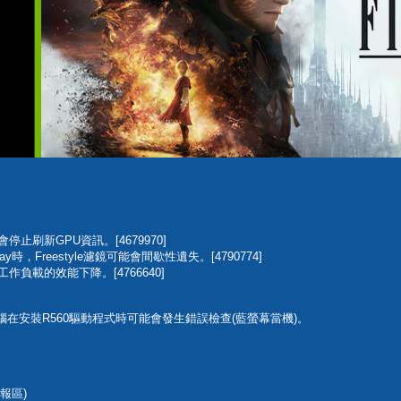
能會停止刷新GPU資訊。[4679970]
rlay時，Freestyle濾鏡可能會間歇性遺失。[4790774]
些工作負載的效能下降。[4766640]
D筆記型電腦在安裝R560驅動程式時可能會發生錯誤檢查(藍螢幕當機)。
報區)