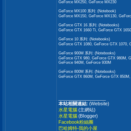
GeForce MX250, GeForce MX230
GeForce MX100 系列: (Notebook)
GeForce MX150, GeForce MX130, GeFor
GeForce GTX 16 系列: (Notebooks)
GeForce GTX 1660 Ti, GeForce GTX 1650
GeForce 10 系列: (Notebooks)
GeForce GTX 1080, GeForce GTX 1070, 
GeForce 900M 系列: (Notebooks)
GeForce GTX 980, GeForce GTX 980M, 
GeForce 940M, GeForce 930M
GeForce 800M 系列: (Notebooks)
GeForce GTX 860M, GeForce GTX 850M,
__________________
本站相關連結:
(Website)
水星電腦
(主網站)
水星電腦
(Blogger)
Facebook粉絲團
巴哈姆特-我的小屋