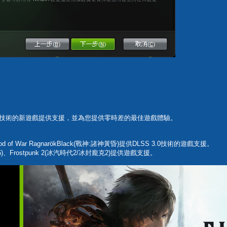
DLSS技術的新遊戲提供支援，並為您提供零時差的最佳遊戲體驗。
God of War RagnarökBlack(戰神:諸神黃昏)提供DLSS 3.0技術的遊戲支援。
25)、Frostpunk 2(冰汽時代2/冰封龐克2)提供遊戲支援。