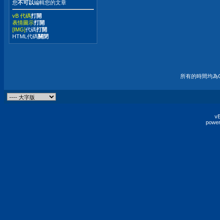
您
不可以
編輯您的文章
vB 代碼
打開
表情圖示
打開
[IMG]
代碼
打開
HTML代碼
關閉
所有的時間均為G
vB
power