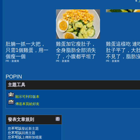
«
肚腩一抓一大把，
雞蛋加它瘦肚子，
雞蛋這樣吃 連
只需1個雞蛋，用一
全身脂肪全部消失
肚子平了，大
個瘦一個
了，小腹都平坦了
不見了，脂肪
PR・新素簡
PR・新素簡
PR・新素簡
了！
POPIN
主題工具
顯示可列印版本
傳送本頁給好友
發表文章規則
您
不可以
發起新主題
您
不可以
回應主題
您
不可以
上傳附加檔案