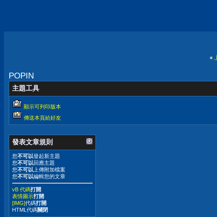
«
POPIN
主題工具
顯示可列印版本
傳送本頁給好友
發表文章規則
您
不可以
發起新主題
您
不可以
回應主題
您
不可以
上傳附加檔案
您
不可以
編輯您的文章
vB 代碼
打開
表情圖示
打開
[IMG]
代碼
打開
HTML代碼
關閉