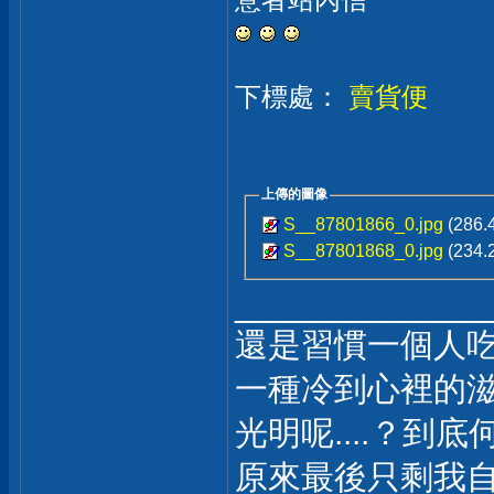
下標處：
賣貨便
上傳的圖像
S__87801866_0.jpg
(286.
S__87801868_0.jpg
(234.
_____________
還是習慣一個人
一種冷到心裡的
光明呢....？到底
原來最後只剩我自己..