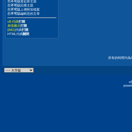
您
不可以
發起新主題
您
不可以
回應主題
您
不可以
上傳附加檔案
您
不可以
編輯您的文章
vB 代碼
打開
表情圖示
打開
[IMG]
代碼
打開
HTML代碼
關閉
所有的時間均為G
vB
power