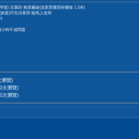
號) 豆腐頭 無原廠線(送新買優質矽膠線 1.5米)
(掀蓋)可先頂著用 能馬上使用
片
)幾小時不成問題
5次瀏覽)
202次瀏覽)
202次瀏覽)