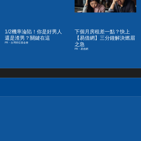
1/2機率淪陷！你是好男人
下個月房租差一點？快上
還是渣男？關鍵在這
【易借網】三分鐘解決燃眉
PR・台灣癌症基金會
之急
PR・易借網