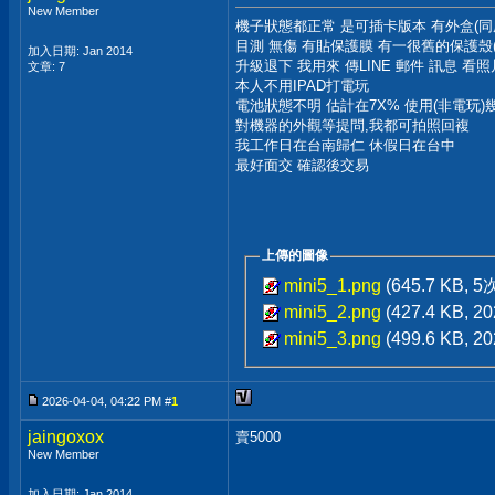
New Member
機子狀態都正常 是可插卡版本 有外盒(同序
目測 無傷 有貼保護膜 有一很舊的保護殼
加入日期: Jan 2014
升級退下 我用來 傳LINE 郵件 訊息 看照
文章: 7
本人不用IPAD打電玩
電池狀態不明 估計在7X% 使用(非電玩
對機器的外觀等提問,我都可拍照回複
我工作日在台南歸仁 休假日在台中
最好面交 確認後交易
上傳的圖像
mini5_1.png
(645.7 KB, 
mini5_2.png
(427.4 KB, 
mini5_3.png
(499.6 KB, 
2026-04-04, 04:22 PM #
1
jaingoxox
賣5000
New Member
加入日期: Jan 2014