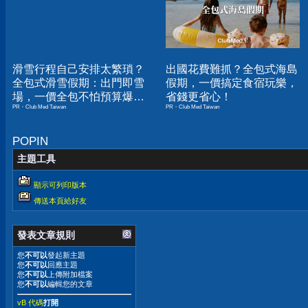
滑雪行程自己安排太繁瑣？
出國花費難抓？全包式海島
全包式滑雪假期：出門即雪
假期，一價搞定食宿玩樂，
場，一價全包不怕預算爆
省錢更省心！
PR・Club Med Taiwan
PR・Club Med Taiwan
表！
POPIN
主題工具
顯示可列印版本
傳送本頁給好友
發表文章規則
您
不可以
發起新主題
您
不可以
回應主題
您
不可以
上傳附加檔案
您
不可以
編輯您的文章
vB 代碼
打開