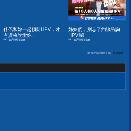
伴侶和妳一起預防HPV，才
姊妹們，別忘了約診諮詢
有資格說愛妳！
HPV喔!
PR・台灣癌症基金會
PR・台灣癌症基金會
Recommended by