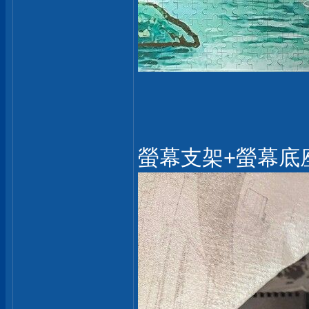
螢幕支架+螢幕底