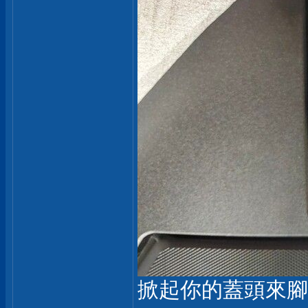
掀起你的蓋頭來腳架