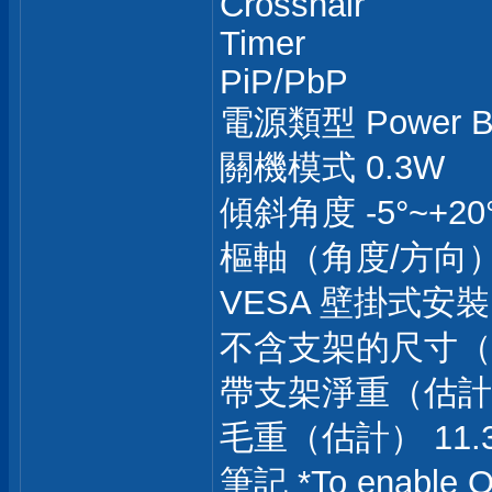
Crosshair
Timer
PiP/PbP
電源類型 Power Boa
關機模式 0.3W
傾斜角度 -5°~+20
樞軸（角度/方向） 
VESA 壁掛式安裝
不含支架的尺寸（寬x高x
帶支架淨重（估計值）
毛重（估計） 11.3
筆記 *To enable OS