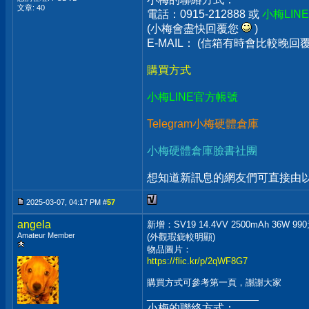
文章: 40
電話：0915-212888 或
小梅LIN
(小梅會盡快回覆您
)
E-MAIL： (信箱有時會比較晚
購買方式
小梅LINE官方帳號
Telegram小梅硬體倉庫
小梅硬體倉庫臉書社團
想知道新訊息的網友們可直接由以上
2025-03-07, 04:17 PM #
57
angela
新增：SV19 14.4VV 2500mAh 36W 
Amateur Member
(外觀瑕疵較明顯)
物品圖片：
https://flic.kr/p/2qWF8G7
購買方式可參考第一頁，謝謝大家
__________________
小梅的聯絡方式：