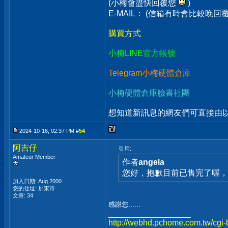
(小梅會盡快回覆您
)
E-MAIL： (信箱有時會比較晚
購買方式
小梅LINE官方帳號
Telegram小梅硬體倉庫
小梅硬體倉庫臉書社團
想知道新訊息的網友們可直接由以上
2024-10-16, 02:37 PM #
54
阿吉仔
引用:
Amateur Member
作者
angela
您好，抱歉目前已售完了喔，
加入日期: Aug 2000
您的住址: 屏東市
文章: 34
感謝您......
__________________
http://webhd.pchome.com.tw/cgi-