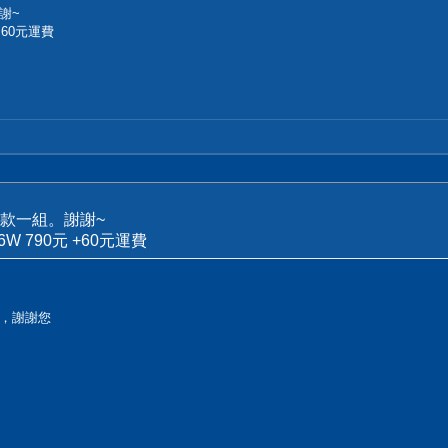
謝~
元 +60元運費
款一組。謝謝~
h 46W 790元 +60元運費
，謝謝您