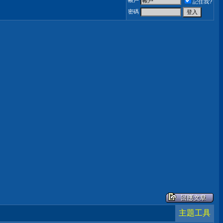
帳戶
記住我?
密碼
主題工具