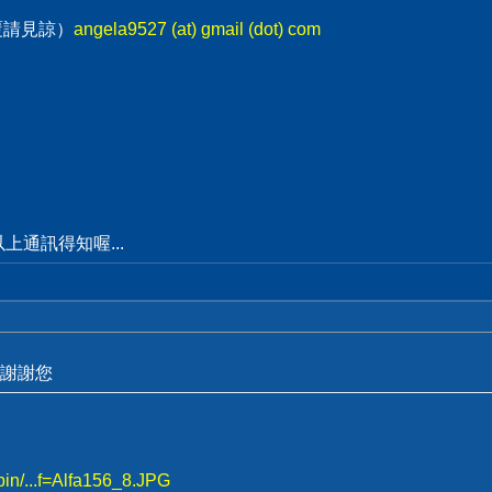
回覆請見諒）
angela9527 (at) gmail (dot) com
通訊得知喔...
謝謝您
bin/...f=Alfa156_8.JPG