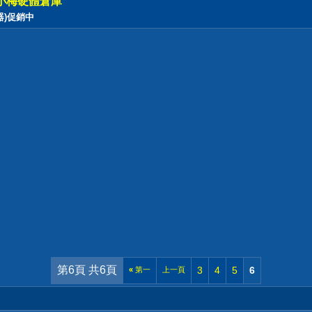
小梅硬體倉庫
塵器)促銷中
第6頁 共6頁
3
4
5
6
«
第一
上一頁