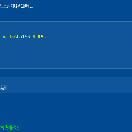
通訊得知喔...
bin/...f=Alfa156_8.JPG
感謝
E官方帳號