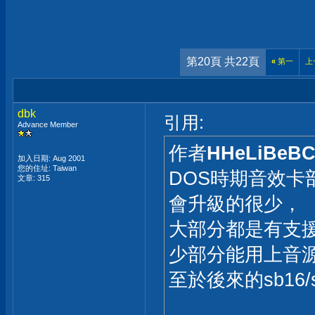
第20頁 共22頁
«
第一
上
dbk
引用:
Advance Member
作者
HHeLiBeB
加入日期: Aug 2001
您的住址: Taiwan
DOS時期音效卡
文章: 315
會升級的很少，
大部分都是有支援sb
少部分能用上音
至於後來的sb16