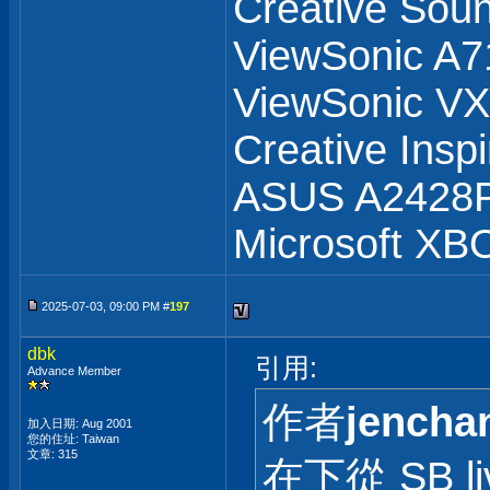
Creative Soun
ViewSonic A7
ViewSonic 
Creative Insp
ASUS A2428
Microsoft XB
2025-07-03, 09:00 PM #
197
dbk
引用:
Advance Member
作者
jencha
加入日期: Aug 2001
您的住址: Taiwan
文章: 315
在下從 SB li