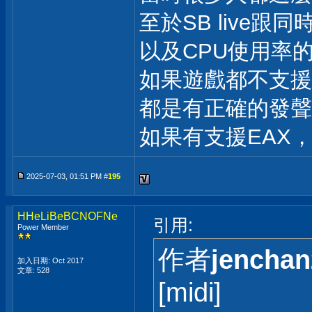
至於SB live跟同
以及CPU使用率
如果遊戲都不支援
都是有正確的發聲
如果有支援EAX，那
2025-07-03, 01:51 PM #
195
HHeLiBeBCNOFNe
引用:
Power Member
作者
jenchan
加入日期: Oct 2017
文章: 528
[midi]