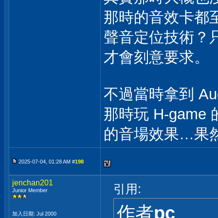
那時的音效卡都至
聲音定位技術？
才會刻意要求。
不過當時拿到 A
那時玩 H-game
的音場效果…果
2025-07-04, 01:28 AM #
198
jenchan201
引用:
Junior Member
作者
pc
加入日期: Jul 2000