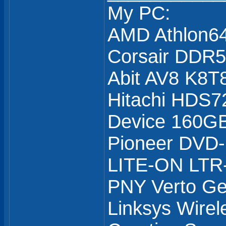
My PC:
AMD Athlon6
Corsair DDR
Abit AV8 K8T
Hitachi HDS7
Device 160GB
Pioneer DVD
LITE-ON LTR
PNY Verto G
Linksys Wirel