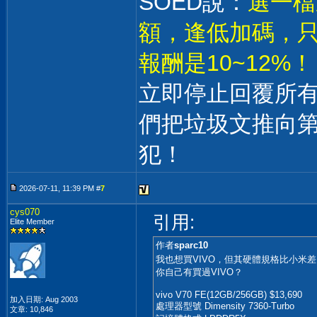
SOED說：
選一檔
額，逢低加碼，只
報酬是10~12%！
立即停止回覆所
們把垃圾文推向
犯！
2026-07-11, 11:39 PM #
7
cys070
引用:
Elite Member
作者
sparc10
我也想買VIVO，但其硬體規格比小米
你自己有買過VIVO？
vivo V70 FE(12GB/256GB) $13,690
加入日期: Aug 2003
處理器型號 Dimensity 7360-Turbo
文章: 10,846