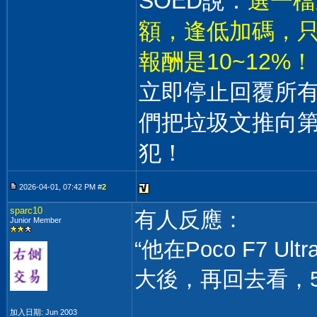
SOED說：
選一檔
額，逢低加碼，只
報酬是10~12%！
立即停止回覆所
們把垃圾文推向
犯！
2026-04-01, 07:42 PM #
2
sparc10
有人反應：
Junior Member
“他在Poco F7 
大後，再回去看，5
加入日期: Jun 2003