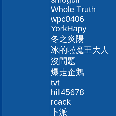
Whole Truth
wpc0406
YorkHapy
冬之炎陽
冰的啦魔王大人
沒問題
爆走企鵝
tvt
hill45678
rcack
卜派