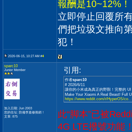
報酬是10~12%！
立即停止回覆所
們把垃圾文推向
犯！
2026-06-15, 10:27 AM #
4
sparc10
引用:
Junior Member
作者
sparc10
# 2026/6/11
讓你的小米成為真正的野獸！完整的 UI 
Make Your Xiaomi A Real Beast! Full U
https://www.reddit.com/r/HyperOS/co...
加入日期: Jun 2003
此“脚本”已被Re
您的住址: 防備李嘉修推銷！
文章: 875
4G LTE撥號功能