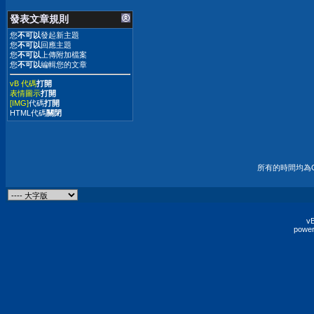
發表文章規則
您
不可以
發起新主題
您
不可以
回應主題
您
不可以
上傳附加檔案
您
不可以
編輯您的文章
vB 代碼
打開
表情圖示
打開
[IMG]
代碼
打開
HTML代碼
關閉
所有的時間均為G
vB
power