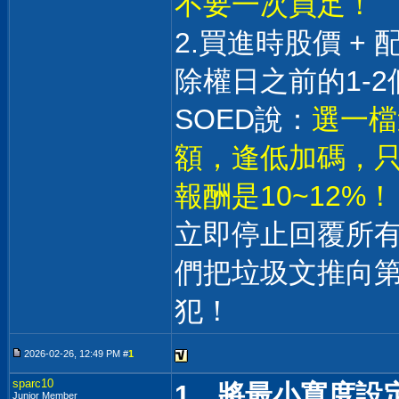
不要一次買足！
2.買進時股價 +
除權日之前的1-2
SOED說：
選一檔
額，逢低加碼，只
報酬是10~12%！
立即停止回覆所
們把垃圾文推向
犯！
2026-02-26, 12:49 PM #
1
sparc10
1、將最小寬度設
Junior Member