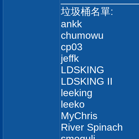
垃圾桶名單:
ankk
chumowu
cp03
jeffk
LDSKING
LDSKING II
leeking
leeko
MyChris
River Spinach
smoguli