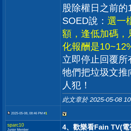
股除權日之前的1
SOED說：
選一檔
額，逢低加碼，
化報酬是10~12
立即停止回覆所
牠們把垃圾文推
人犯！
此文章於 2025-05-08
10
2025-05-08, 08:46 PM #
1
sparc10
4、歡樂看Fain TV(電
Junior Member