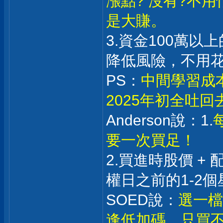
漲點? 沒有?不
是大賺。
3.資金100萬
降低風險，不用
PS：
中間學習成
2025年初全吐
Anderson說：1.
要一次買足！
2.買進時股價 +
權日之前的1-2個
SOED說：
選一檔
逢低加碼，只買不