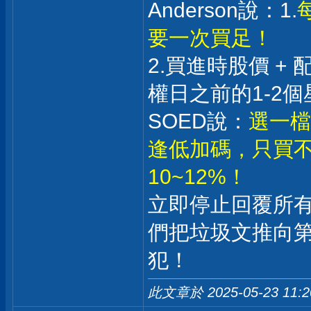
Anderson說：1.
要一次買足！
2.買進時股價 +
權日之前的1-2個
SOED說：
選一檔
逢低加碼，只買不
10~12%！
立即停止回覆所
們把垃圾文推向
犯！
此文章於 2025-05-23
11: