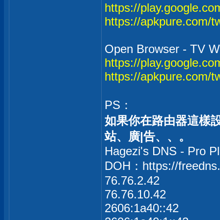
https://play.google.co
https://apkpure.com/tw
Open Browser - TV W
https://play.google.co
https://apkpure.com/t
PS：
如果你在路由器這樣
站、廣|告、、。
Hagezi's DNS - Pro P
DOH：https://freedns.
76.76.2.42
76.76.10.42
2606:1a40::42