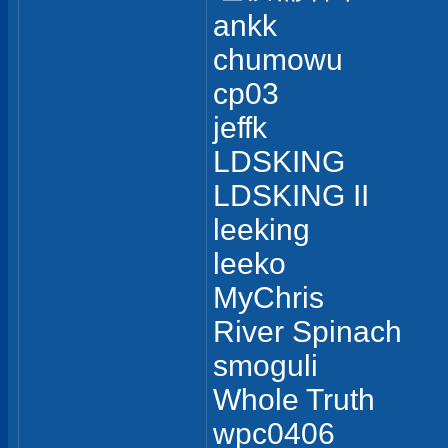
ankk
chumowu
cp03
jeffk
LDSKING
LDSKING II
leeking
leeko
MyChris
River Spinach
smoguli
Whole Truth
wpc0406