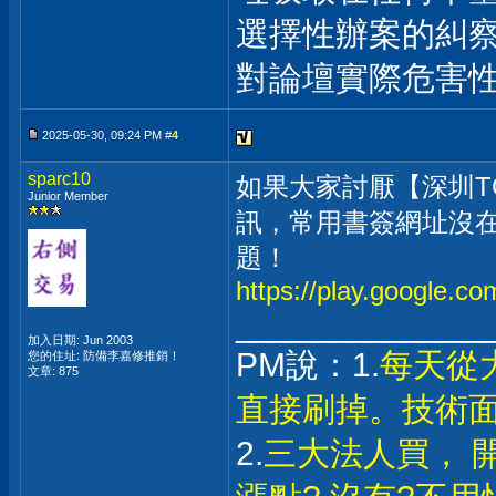
選擇性辦案的糾察
對論壇實際危害
2025-05-30, 09:24 PM #
4
sparc10
如果大家討厭【深圳TCL
Junior Member
訊，常用書簽網址沒在
題！
https://play.google.c
_____________
加入日期: Jun 2003
PM說：1.
每天從
您的住址: 防備李嘉修推銷！
文章: 875
直接刷掉。技術
2.
三大法人買， 