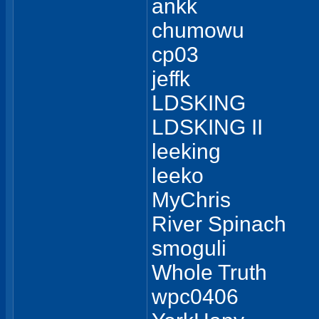
ankk
chumowu
cp03
jeffk
LDSKING
LDSKING II
leeking
leeko
MyChris
River Spinach
smoguli
Whole Truth
wpc0406