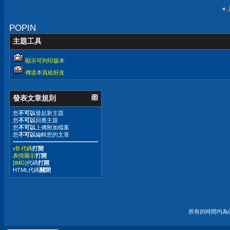
«
POPIN
主題工具
顯示可列印版本
傳送本頁給好友
發表文章規則
您
不可以
發起新主題
您
不可以
回應主題
您
不可以
上傳附加檔案
您
不可以
編輯您的文章
vB 代碼
打開
表情圖示
打開
[IMG]
代碼
打開
HTML代碼
關閉
所有的時間均為G