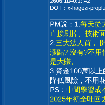
2606:1a40:1::42
DOT：x-hagezi-proplus
_____________
PM說：1.
每天從
直接刷掉。技術
2.
三大法人買， 
漲點? 沒有?不
是大賺。
3.資金100萬
降低風險，不用
PS：
中間學習成
2025年初全吐