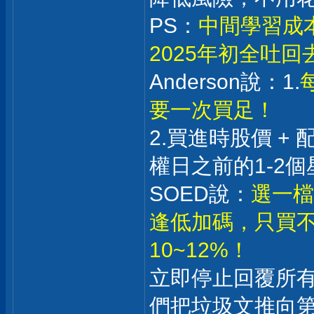
PS：
中間學習成
2025年初全吐
Anderson說：1.
要一次買足！
2.買進時股價 +
權日之前的1-2個
SOED說：
選一檔
逢低加碼，只買不
10~12%！
立即停止回覆所
們把垃圾文推向