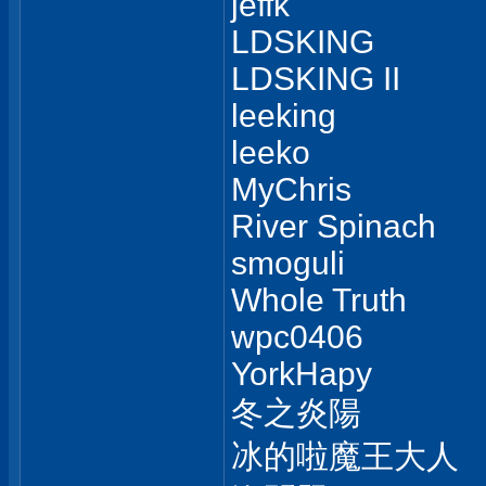
jeffk
LDSKING
LDSKING II
leeking
leeko
MyChris
River Spinach
smoguli
Whole Truth
wpc0406
YorkHapy
冬之炎陽
冰的啦魔王大人