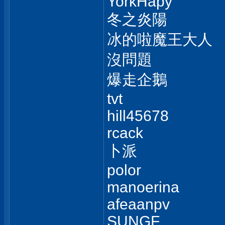
YorkHapy
冬之炎陽
冰的啦魔王大人
沒問題
爆走企鵝
tvt
hill45678
rcack
卜派
polor
manoerina
afeaanpv
SUNGF