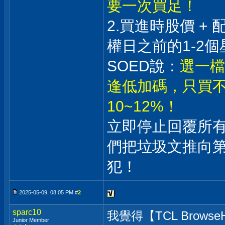
要一次買足！
2.買進時股價 +
權日之前的1-2個
SOED說：
選一檔
逢低加碼，只買不
10~12%！
立即停止回覆所
們把垃圾文推向
犯！
2025-05-09, 08:05 PM #
2
sparc10
我覺得【TCL Bro
Junior Member