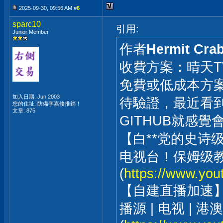
2025-09-30, 09:56 AM #
6
sparc10
引用:
Junior Member
作者
Hermit Cra
收費方案：晴天TV
免費或低成本方
加入日期: Jun 2003
待驗證，最近看
您的住址: 防備李嘉修推銷！
文章: 875
GITHUB就感覺
【白**党的史诗级
电视台！保姆级教
(
https://www.yo
【自建直播加速】
播源 | 电视 | 港澳台