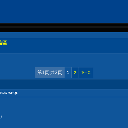
論區
第1頁 共2頁
1
2
下一頁
610.47 WHQL
)