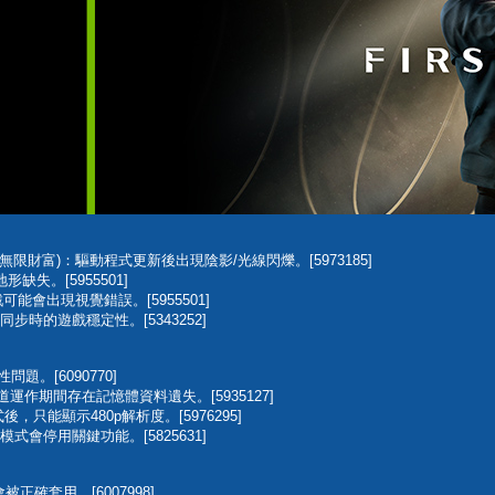
th(人中之龍8:無限財富)：驅動程式更新後出現陰影/光線閃爍。[5973185]
形缺失。[5955501]
遊戲可能會出現視覺錯誤。[5955501]
同步時的遊戲穩定性。[5343252]
定性問題。[6090770]
相機軌道運作期間存在記憶體資料遺失。[5935127]
驅動程式後，只能顯示480p解析度。[5976295]
遊戲模式會停用關鍵功能。[5825631]
正確套用。[6007998]