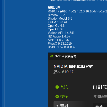
驅動元件:
R610.47 (r610_45-2) / 32.0.16.1047 (5-19-
DirectX 12.2
Shader Model 6.8
CUDA 13.3.44
OpenGL 4.6
OpenCL 3.0
Vulkan API 1.4.341
HD Audio 1.4.57
APP 11.0.7.237
PhysX 9.23.1019
USBC 1.52.831.832