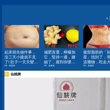
«
起床就先做件事，
減肥首選，檸檬加
腹部脂肪的「
沒三天小腹就不見
它，堅持一週，腰
星」找到了，
了! 肚子一天天變
細了，瘦到你懷疑
這幾物，吃走
PR・新素簡
PR・新素簡
PR・新素簡
小！
人生
囊，瘦出小蠻
仙桃牌
PR