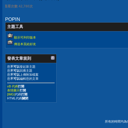
觀看次數 42,780次
POPIN
主題工具
顯示可列印版本
傳送本頁給好友
發表文章規則
您
不可以
發起新主題
您
不可以
回應主題
您
不可以
上傳附加檔案
您
不可以
編輯您的文章
vB 代碼
打開
表情圖示
打開
[IMG]
代碼
打開
HTML代碼
關閉
所有的時間均為G