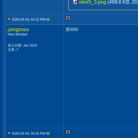
mini5_3.png
(499.6 KB, 
2026-04-04, 04:22 PM #
1
jaingoxox
賣5000
New Member
加入日期: Jan 2014
文章: 7
2026-04-04, 04:26 PM #
2