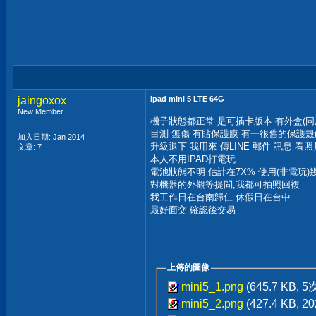
jaingoxox
Ipad mini 5 LTE 64G
New Member
機子狀態都正常 是可插卡版本 有外盒(同序
目測 無傷 有貼保護膜 有一很舊的保護殼
加入日期: Jan 2014
升級退下 我用來 傳LINE 郵件 訊息 看照
文章: 7
本人不用IPAD打電玩
電池狀態不明 估計在7X% 使用(非電玩
對機器的外觀等提問,我都可拍照回複
我工作日在台南歸仁 休假日在台中
最好面交 確認後交易
上傳的圖像
mini5_1.png
(645.7 KB, 
mini5_2.png
(427.4 KB, 