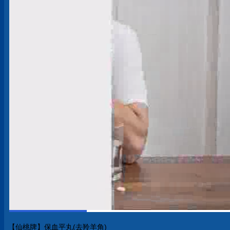
【仙桃牌】保血平丸(去羚羊角)