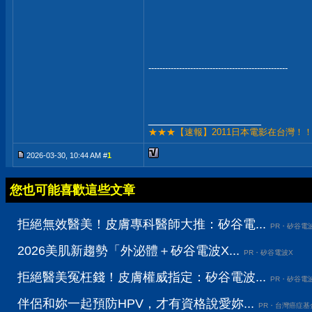
--------------------------------------------------
__________________
★★★【速報】2011日本電影在台灣！
2026-03-30, 10:44 AM #
1
您也可能喜歡這些文章
拒絕無效醫美！皮膚專科醫師大推：矽谷電...
PR・矽谷電
2026美肌新趨勢「外泌體＋矽谷電波X...
PR・矽谷電波X
拒絕醫美冤枉錢！皮膚權威指定：矽谷電波...
PR・矽谷電
伴侶和妳一起預防HPV，才有資格說愛妳...
PR・台灣癌症基