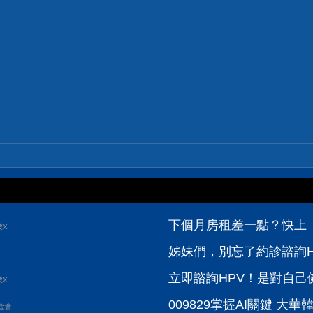
！
下個月房租差一點？快上【
波X
姊妹們，別忘了約診諮詢H
立即諮詢HPV！是對自己健
波X
009829掌握AI關鍵 大華韓國
金會