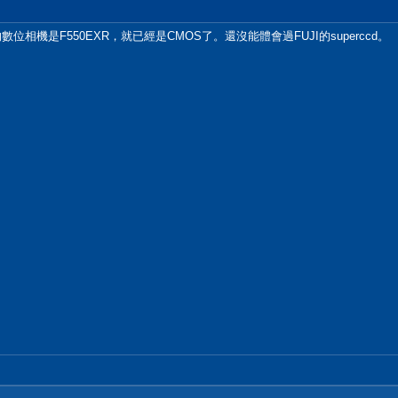
i的數位相機是F550EXR，就已經是CMOS了。還沒能體會過FUJI的superccd。