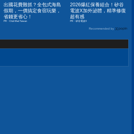
出國花費難抓？全包式海島
2026爆紅保養組合！矽谷
假期，一價搞定食宿玩樂，
電波X加外泌體，精準修復
省錢更省心！
超有感
PR・Club Med Taiwan
PR・矽谷電波X
Recommended by