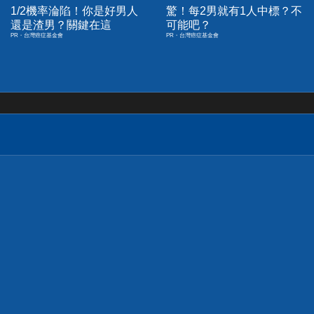
1/2機率淪陷！你是好男人
驚！每2男就有1人中標？不
還是渣男？關鍵在這
可能吧？
PR・台灣癌症基金會
PR・台灣癌症基金會