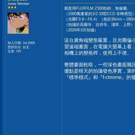
Junior Member
都是用FUJIFILM Z300拍的，無修圖。
（1000萬畫素的1/2.33型CCD 非蜂窩型
（光圈F3.9～F6.4）（焦距36mm～18
（拍攝於高圓寺、吉祥寺、淺草、上野）
（2026年3月拍攝）
這台廣角端變形嚴重，且光圈偏
加入日期: Jul 2005
望遠端畫面，在電腦大螢幕上看
您的住址: 台北
文章: 797
相機上的變焦桿，使用上不便。
整體畫面較暗，一些深色畫面雜
優點是晴天的拍攝發色厚實，第8
『標準模式』和『f-chrome』