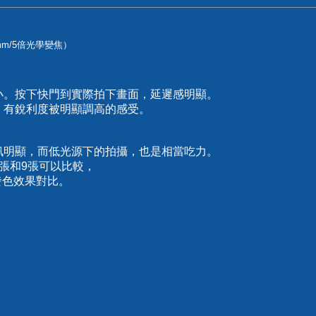
）
0mm/5倍光學變焦）
小。按下快門到實際拍下畫面，延遲感明顯。
，有銳利度被明顯調高的感受。
訊明顯，而低光源下的拍攝，也是相當吃力。
張和9張可以比較，
的發色效果對比。