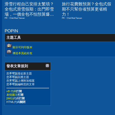
滑雪行程自己安排太繁瑣？
旅行花費難預測？全包式假
全包式滑雪假期：出門即雪
期不只幫你省預算更省精
場，一價全包不怕預算爆
力！
PR・Club Med Taiwan
PR・Club Med Taiwan
表！
POPIN
主題工具
顯示可列印版本
傳送本頁給好友
發表文章規則
您
不可以
發起新主題
您
不可以
回應主題
您
不可以
上傳附加檔案
您
不可以
編輯您的文章
vB 代碼
打開
表情圖示
打開
[IMG]
代碼
打開
HTML代碼
關閉