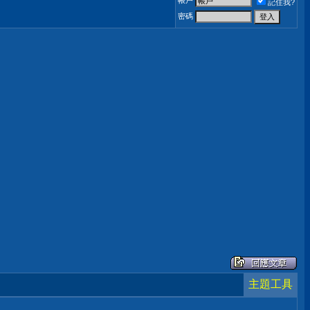
帳戶
記住我?
密碼
主題工具