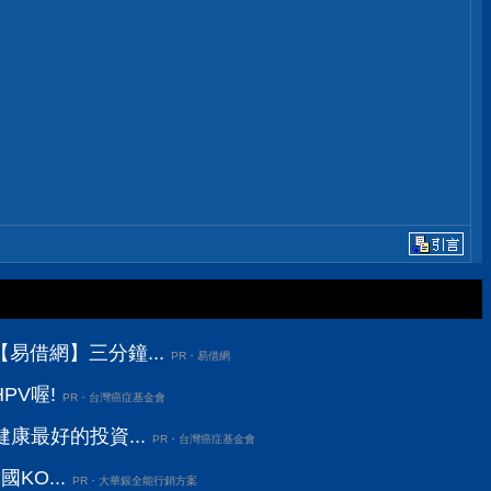
易借網】三分鐘...
PR・易借網
PV喔!
PR・台灣癌症基金會
康最好的投資...
PR・台灣癌症基金會
KO...
PR・大華銀全能行銷方案