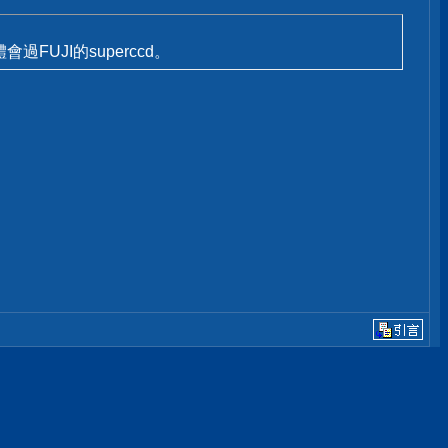
過FUJI的superccd。