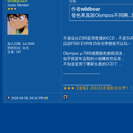
sharp520
引用:
Junior Member
作者
wildboar
發色果真跟Olympus不同啊..
不過這台Z300是用普通的CCD，不是SUP
話說F550 EXR有15倍光學變焦可以玩～
加入日期: Jul 2005
您的住址: 台北
文章: 797
Olympus μ-7000感覺顏色都很清淡，
似乎跟當年這類的小相機有些反差，
不知道是用了哪家生產的CCD了....
-------------------------------
__________________
★★★【速報】2011日本電影在台灣！
2026-04-09, 04:31 PM #
3