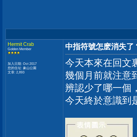
Hermit Crab
中指符號怎麽消失了
Golden Member
今天本來在回文裏
加入日期: Oct 2017
您的住址: 象山公園
幾個月前就注意
文章: 2,893
辨認少了哪一個
今天終於意識到