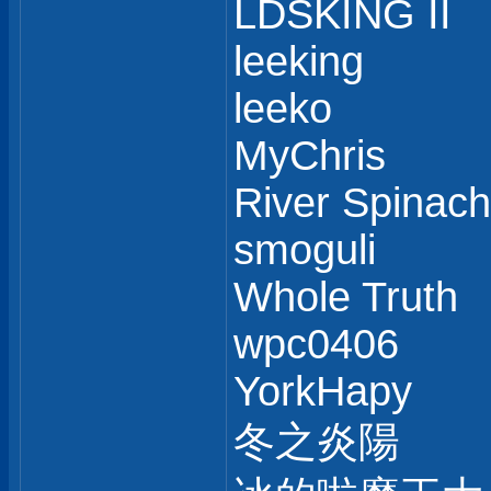
LDSKING II
leeking
leeko
MyChris
River Spinach
smoguli
Whole Truth
wpc0406
YorkHapy
冬之炎陽