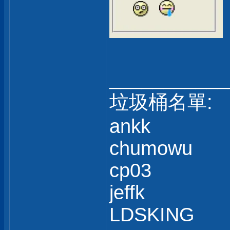
___________
垃圾桶名單:
ankk
chumowu
cp03
jeffk
LDSKING