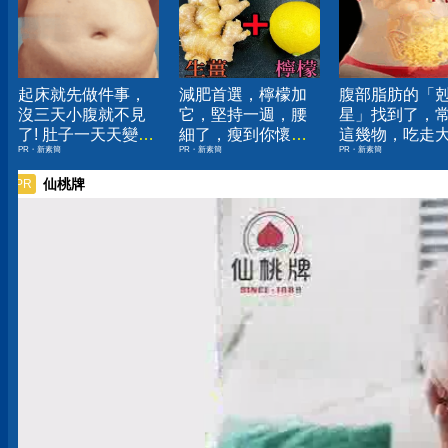
起床就先做件事，
減肥首選，檸檬加
腹部脂肪的「
沒三天小腹就不見
它，堅持一週，腰
星」找到了，
了! 肚子一天天變
細了，瘦到你懷疑
這幾物，吃走
PR・新素簡
PR・新素簡
PR・新素簡
小！
人生
囊，瘦出小蠻
仙桃牌
PR