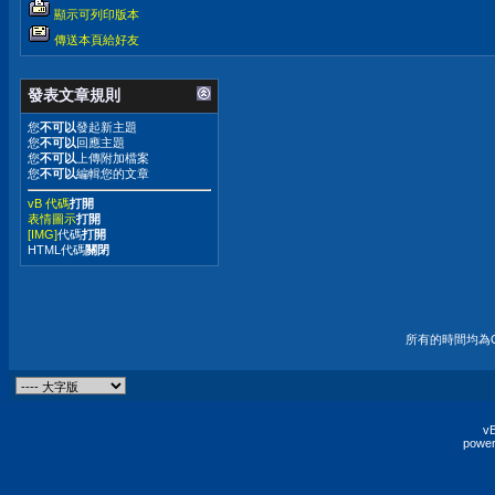
顯示可列印版本
傳送本頁給好友
發表文章規則
您
不可以
發起新主題
您
不可以
回應主題
您
不可以
上傳附加檔案
您
不可以
編輯您的文章
vB 代碼
打開
表情圖示
打開
[IMG]
代碼
打開
HTML代碼
關閉
所有的時間均為G
vB
power