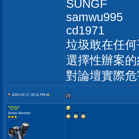
SUNGF
samwu995
cd1971
垃圾敢在任何
選擇性辦案的
對論壇實際危
2026-03-17, 05:11 PM #
1
^DS^
Senior Member