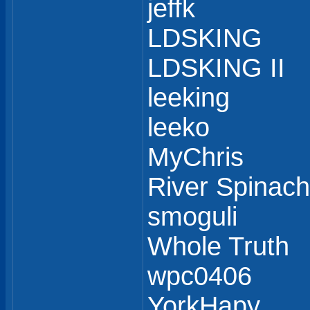
jeffk
LDSKING
LDSKING II
leeking
leeko
MyChris
River Spinach
smoguli
Whole Truth
wpc0406
YorkHapy