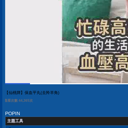
【仙桃牌】保血平丸(去羚羊角)
觀看次數 44,370次
POPIN
主題工具