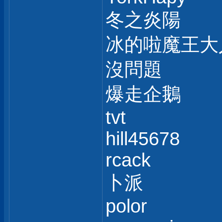
冬之炎陽
冰的啦魔王大
沒問題
爆走企鵝
tvt
hill45678
rcack
卜派
polor