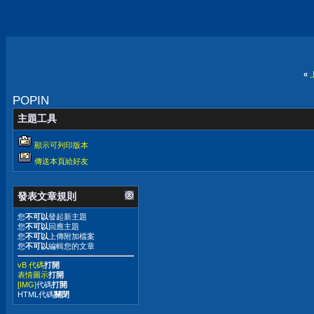
«
POPIN
主題工具
顯示可列印版本
傳送本頁給好友
發表文章規則
您
不可以
發起新主題
您
不可以
回應主題
您
不可以
上傳附加檔案
您
不可以
編輯您的文章
vB 代碼
打開
表情圖示
打開
[IMG]
代碼
打開
HTML代碼
關閉