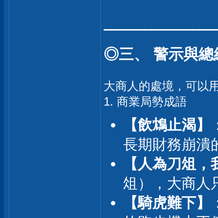
⎯⎯⎯⎯⎯⎯⎯⎯⎯⎯⎯⎯⎯⎯⎯⎯
◎三、 警示與
大商人的處境，可以
1. 商業局勢成語
【飲鴆止渴】
長期財務崩潰
【人為刀俎，
俎），大商人
【騎虎難下】