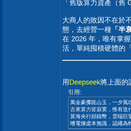
「舊版算力資產（舊 
大商人的敗因不在於
態，去經營一種
「半
在 2026 年，唯
活，單純囤積硬體的
⎯⎯⎯⎯⎯⎯⎯⎯⎯⎯⎯⎯⎯⎯⎯⎯
用
Deepseek
將上面的
引用:
萬金豪擲崑山玉，一夕風
古來算力皆寂寞，惟有迭
算海央行頻鑄幣，雲端巨
嗜電煉虛本無識，認繩為