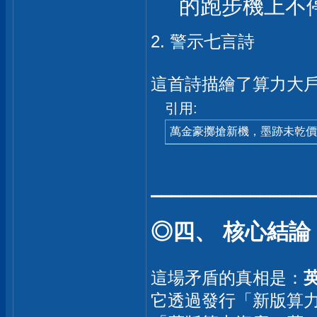
的跑步機上不
2. 警示七言詩
這首詩描繪了算力大
引用:
萬金豪擲搶新機，墨跡未乾價
⎯⎯⎯⎯⎯⎯⎯⎯⎯⎯⎯⎯⎯⎯⎯⎯
◎四、 核心結論
這場矛盾的真相是：
它透過發行「新版算力