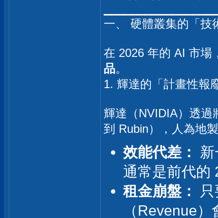
⎯⎯⎯⎯⎯⎯⎯⎯⎯⎯⎯⎯⎯⎯⎯⎯
一、 硬體叢集的「技
在 2026 年的 AI
品
。
1. 輝達的「計畫性報
輝達（NVIDIA）透
到 Rubin），人為
效能代差：
新
通常是前代的 
租金崩盤：
只
（Revenue