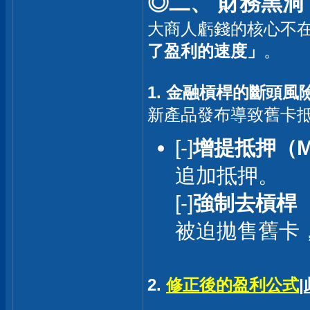
◎二、 財務黑
大商人虧錢的核心不
了盈利的速度」
。
1. 金融槓桿的斷頭風
新產品發布導致舊卡抵押估值
[-]
增提抵押（Mar
追加抵押。
[-]
強制去槓桿（Fo
被迫拋售舊卡
2.
修正後的盈利公式
|