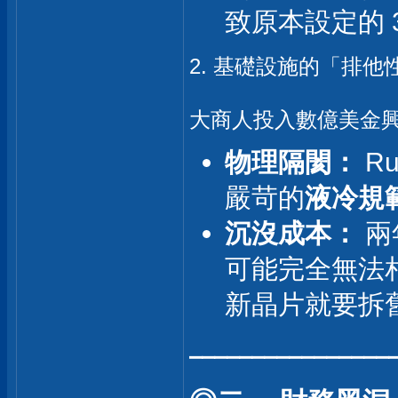
致原本設定的 
2. 基礎設施的「排他
大商人投入數億美金
物理隔閡：
R
嚴苛的
液冷規
沉沒成本：
兩
可能完全無法
新晶片就要拆
⎯⎯⎯⎯⎯⎯⎯⎯⎯⎯⎯⎯⎯⎯⎯⎯