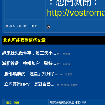
︰想開就開︰
http://vostrom
2025-12-08, 04:31 PM #
1
您也可能喜歡這些文章
起床就先做件事，沒三天小...
PR・新素簡
減肥首選，檸檬加它，堅持...
PR・新素簡
腹部脂肪的「剋星」找到了...
PR・新素簡
立即諮詢HPV！是對自己...
PR・台灣癌症基金會
risc_bar
感覺會積很多灰還可能很吵..