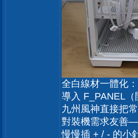
全白線材一體化：
導入 F_PANEL
九州風神直接把常
對裝機需求友善—
慢慢插 + / -