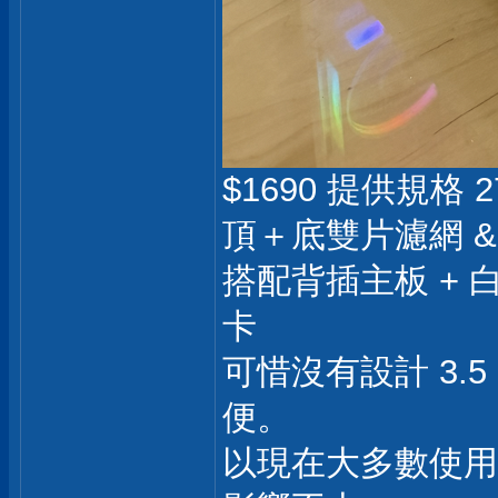
$1690 提供規格 2
頂＋底雙片濾網 
搭配背插主板 + 白
卡
可惜沒有設計 3.
便。
以現在大多數使用