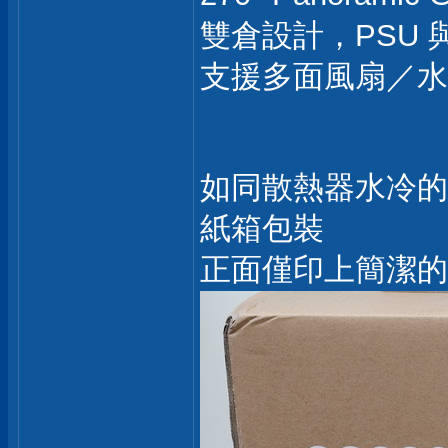
雙倉設計，PSU
支援多面風扇／水冷
如同散熱器水冷的彩
紙箱包裝
正面僅印上簡潔的型