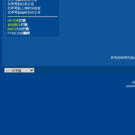
您
不可以
回應主題
您
不可以
上傳附加檔案
您
不可以
編輯您的文章
vB 代碼
打開
表情圖示
打開
[IMG]
代碼
打開
HTML代碼
關閉
所有的時間均為G
vB
power