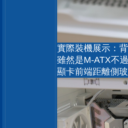
實際裝機展示：背插
雖然是M-ATX
顯卡前端距離側玻