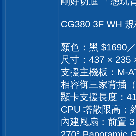
剛好切進 「想玩
CG380 3F WH 
顏色：黑 $1690／
尺寸：437 × 235 
支援主機板：M-ATX
相容御三家背插（BTF /
顯卡支援長度：41
CPU 塔散限高：約
內建風扇：前置 3 
270° Panoram