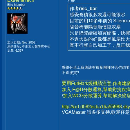
ExtremeTech
引用:
Elite Member
作者
risc_bar
感覺會積很多灰還可能很吵..
目前的用10多年前的 Silen
隔音棉能隔音順便擋灰塵
只是陸陸續續加買硬碟，快
不過大點的好像都是風扇比大的
加入日期: Nov 2002
真不行就自己加工了，反正我的
您的住址: 不正常人類研究中心
文章: 6,387
覺得分形工藝應該有很多機種符合你想要
不直接買?
__________________
要用FurMark燒機請注意,作者建
加入 F@H分散運算,幫助對抗疾病
/
加入WCG分散運算,幫助解決癌症,
http://cid-d082ecba16a55988.sky
VGAMaster 請多多支持,歡迎任意