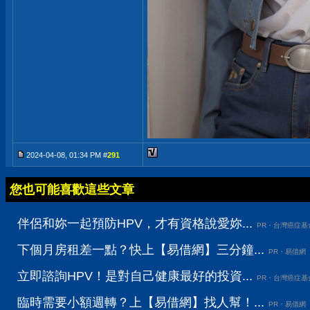
2024-04-08, 01:34 PM #
291
您也可能喜歡這些文章
伴侶和妳一起預防HPV，才有資格說愛妳...
PR・台灣癌症基
下個月房租差一點？快上【易借網】三分鐘...
PR・易借網
立即諮詢HPV！是對自己健康最好的投資...
PR・台灣癌症基
臨時需要小額週轉？上【易借網】找人幫！...
PR・易借網