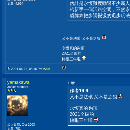
估計是永恆難度勸退不少新人
文章: 4,964
給新手一個活路空間，不然永
盾牌算把步調變慢的退步玩法
又不是法環 又不是之狼
永恆真的夠頂
2021全破的
轉眼三年啦
2024-06-14, 03:16 PM #
295
yamakawa
引用:
Junior Member
作者
16:9
又不是法環 又不是之狼
永恆真的夠頂
2021全破的
轉眼三年啦
加入日期: Oct 2003
文章: 781