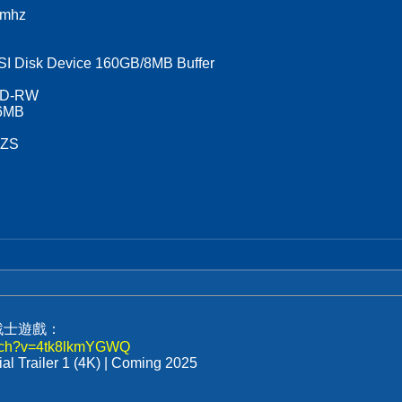
0mhz
I Disk Device 160GB/8MB Buffer
CD-RW
56MB
 ZS
滅戰士遊戲：
atch?v=4tk8lkmYGWQ
al Trailer 1 (4K) | Coming 2025