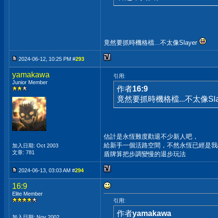
竟然要抓時機格檔...不太像Slayer
2024-06-12, 10:25 PM #
293
yamakawa
引用:
Junior Member
作者
16:9
竟然要抓時機格檔...不太像Sla
估計是永恆難度勸退不少新人吧，
給新手一個活路空間，不然永恆已經是我
加入日期: Oct 2003
文章: 781
盾牌算把步調變慢的退步玩法
2024-06-13, 03:03 AM #
294
16:9
Elite Member
引用:
作者
yamakawa
加入日期: Nov 2002