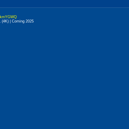
k8lkmYGWQ
1 (4K) | Coming 2025