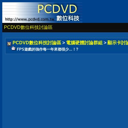
PCDVD數位科技討論區
PCDVD數位科技討論區
>
電腦硬體討論群組
>
顯示卡討
FPS遊戲的強作每一年來都很少...！?