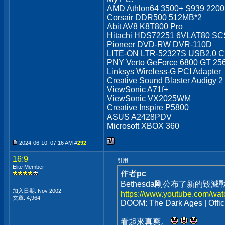
AMD Athlon64 3500+ S939 220
Corsair DDR500 512MB*2
Abit AV8 K8T800 Pro
Hitachi HDS72251 6VLAT80 SCS
Pioneer DVD-RW DVR-110D
LITE-ON LTR-52327S USB2.0 
PNY Verto GeForce 6800 GT 2
Linksys Wireless-G PCI Adapter
Creative Sound Blaster Audigy 2
ViewSonic A71f+
ViewSonic VX2025WM
Creative Inspire P5800
ASUS A2428PDV
Microsoft XBOX 360
2024-06-10, 07:16 AM #
292
16:9
引用:
Elite Member
作者
pc
Bethesda剛公布了新的毀
加入日期: Nov 2002
https://www.youtube.com/w
文章: 4,964
DOOM: The Dark Ages | Offici
看起來真爽。