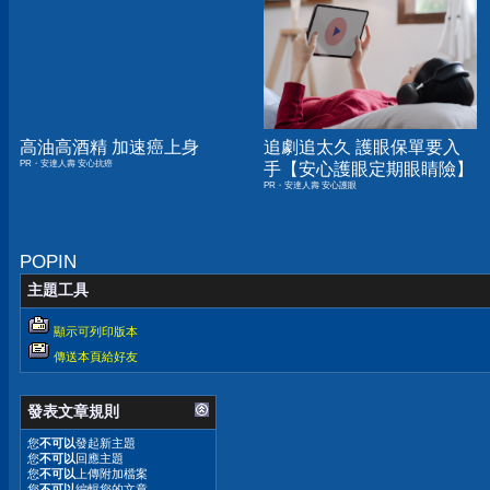
高油高酒精 加速癌上身
追劇追太久 護眼保單要入
PR・安達人壽 安心抗癌
手【安心護眼定期眼睛險】
PR・安達人壽 安心護眼
POPIN
主題工具
顯示可列印版本
傳送本頁給好友
發表文章規則
您
不可以
發起新主題
您
不可以
回應主題
您
不可以
上傳附加檔案
您
不可以
編輯您的文章