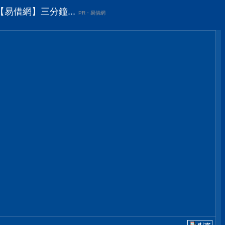
易借網】三分鐘...
PR・易借網