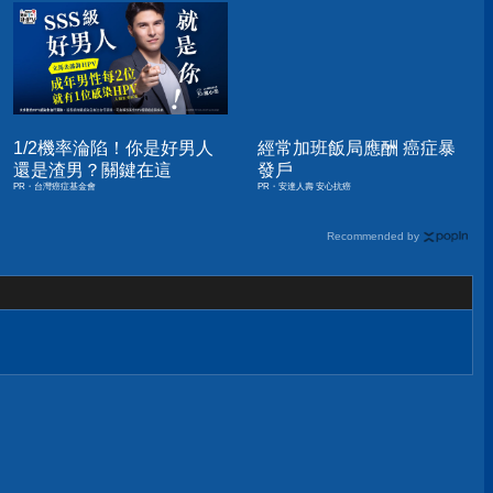
1/2機率淪陷！你是好男人
經常加班飯局應酬 癌症暴
還是渣男？關鍵在這
發戶
PR・台灣癌症基金會
PR・安達人壽 安心抗癌
Recommended by