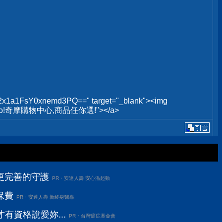
1FsY0xnemd3PQ==" target="_blank"><img
lt="Yahoo!奇摩購物中心,商品任你選!"></a>
更完善的守護
PR・安達人壽 安心溢起動
保費
PR・安達人壽 新終身醫靠
有資格說愛妳...
PR・台灣癌症基金會