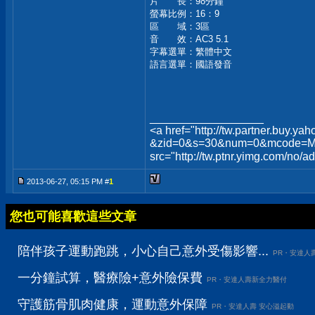
片 長：98分鐘
螢幕比例：16：9
區 域：3區
音 效：AC3 5.1
字幕選單：繁體中文
語言選單：國語發音
__________________
<a href="http://tw.partner.buy.y
&zid=0&s=30&num=0&mcode=M
src="http://tw.ptnr.yimg.com
2013-06-27, 05:15 PM #
1
您也可能喜歡這些文章
陪伴孩子運動跑跳，小心自己意外受傷影響...
PR・安達人
一分鐘試算，醫療險+意外險保費
PR・安達人壽新全力醫付
守護筋骨肌肉健康，運動意外保障
PR・安達人壽 安心溢起動