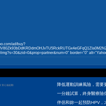
ahoo.com/ad/buy?
V80Zk93bDdKRDdmOHJvTU5RckRUTGx4eGFqQ1ZIa0M2N2x1a
/no/ad/img?s=30&zid=0&prop=partner&num=0" border="0" a
降低運動訓練風險，需要
壽 安心溢起動
一分鐘試算，終身醫療險
伴侶和妳一起預防HPV，才