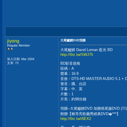
jiyong
大尾鱸鰻DVD預購
Regular Member
大尾鱸鰻 David Loman 藍光 BD
http://0rz.tw/SWJ75
加入日期: Mar 2004
文章: 73
BD影音規格
區碼：A
螢幕：16:9
音效：DTS-HD MASTER AUDIO 5.1 + D
發音：國、台語
字幕：中、英
片數：1
片長：約98分鐘
預購--大尾鱸鰻DVD 加贈燕尾服DVD (7/
附贈【豬哥亮歌廳秀經典DVD�***】
http://0rz.tw/i5EX2