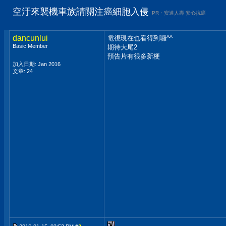
空汙來襲機車族請關注癌細胞入侵
PR・安達人壽 安心抗癌
dancunlui
電視現在也看得到囉^^
Basic Member
期待大尾2
預告片有很多新梗
加入日期: Jan 2016
文章: 24