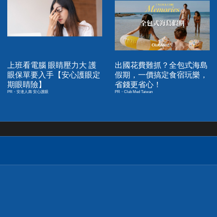
上班看電腦 眼睛壓力大 護
出國花費難抓？全包式海島
眼保單要入手【安心護眼定
假期，一價搞定食宿玩樂，
期眼睛險】
省錢更省心！
PR・安達人壽 安心護眼
PR・Club Med Taiwan