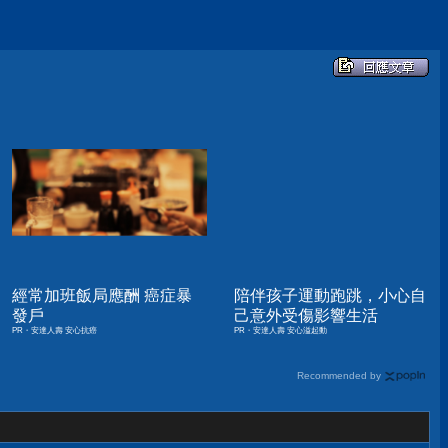
經常加班飯局應酬 癌症暴
陪伴孩子運動跑跳，小心自
發戶
己意外受傷影響生活
PR・安達人壽 安心抗癌
PR・安達人壽 安心溢起動
Recommended by