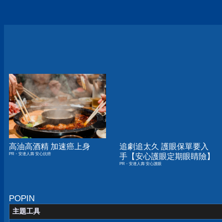
高油高酒精 加速癌上身
追劇追太久 護眼保單要入
PR・安達人壽 安心抗癌
手【安心護眼定期眼睛險】
PR・安達人壽 安心護眼
POPIN
主題工具