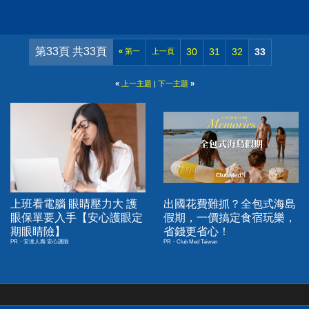
第33頁 共33頁
30
31
32
33
«
第一
上一頁
«
上一主題
|
下一主題
»
上班看電腦 眼睛壓力大 護
出國花費難抓？全包式海島
眼保單要入手【安心護眼定
假期，一價搞定食宿玩樂，
期眼睛險】
省錢更省心！
PR・安達人壽 安心護眼
PR・Club Med Taiwan