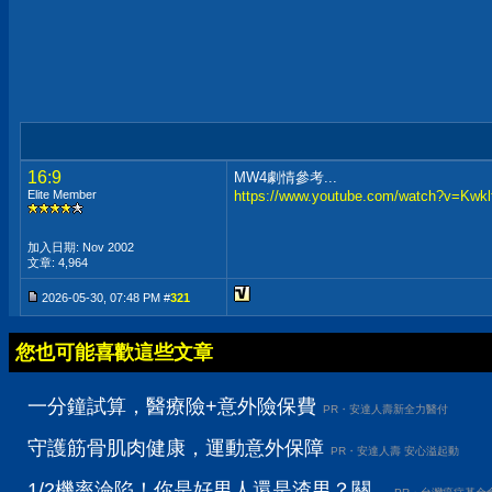
16:9
MW4劇情參考...
Elite Member
https://www.youtube.com/watch?v=Kw
加入日期: Nov 2002
文章: 4,964
2026-05-30, 07:48 PM #
321
您也可能喜歡這些文章
一分鐘試算，醫療險+意外險保費
PR・安達人壽新全力醫付
守護筋骨肌肉健康，運動意外保障
PR・安達人壽 安心溢起動
1/2機率淪陷！你是好男人還是渣男？關...