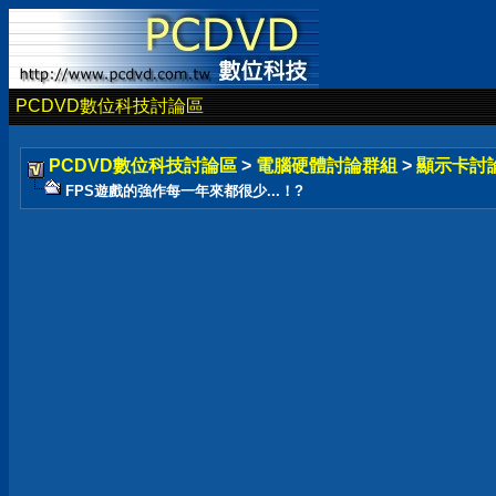
PCDVD數位科技討論區
PCDVD數位科技討論區
>
電腦硬體討論群組
>
顯示卡討
FPS遊戲的強作每一年來都很少...！?