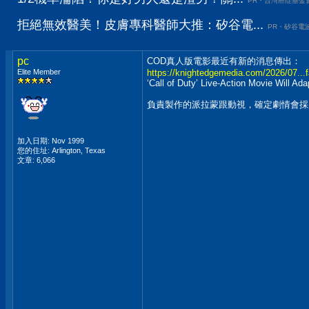
PR・台灣癌症基金
拒絕無效醫美！皮膚專科醫師大推：矽谷電...
PR・矽谷電
pc
COD真人版電影最近有新的消息傳出：
Elite Member
https://knightedgemedia.com/2026/07...fa
‘Call of Duty’ Live-Action Movie Will Ad
負責製作的派拉蒙跟動視，確定劇情會採用
加入日期: Nov 1999
您的住址: Arlington, Texas
文章: 6,066