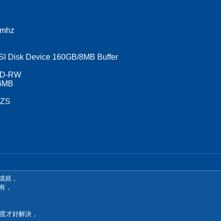
0mhz
I Disk Device 160GB/8MB Buffer
CD-RW
56MB
 ZS
全成就，
有，
度才好解決，