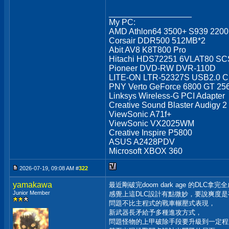
__________________
My PC:
AMD Athlon64 3500+ S939 220
Corsair DDR500 512MB*2
Abit AV8 K8T800 Pro
Hitachi HDS72251 6VLAT80 SCS
Pioneer DVD-RW DVR-110D
LITE-ON LTR-52327S USB2.0 
PNY Verto GeForce 6800 GT 2
Linksys Wireless-G PCI Adapter
Creative Sound Blaster Audigy 2
ViewSonic A71f+
ViewSonic VX2025WM
Creative Inspire P5800
ASUS A2428PDV
Microsoft XBOX 360
2026-07-19, 09:08 AM #
322
yamakawa
最近剛破完doom dark age 的DLC拿完
Junior Member
感覺上這DLC設計有點微妙，要說爽度是
問題不比主程式的戰車輾壓式表現，
新武器長矛給予多種進攻方式，
問題怪物的上甲破除手段要升級到一定程