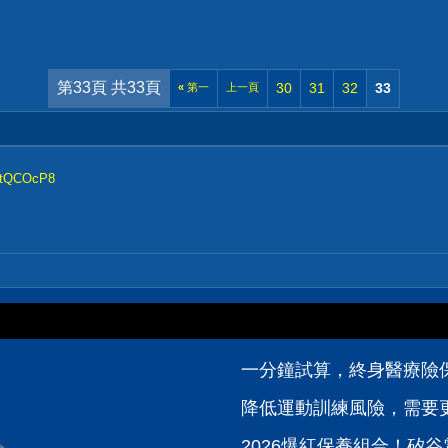
第33頁 共33頁
30
31
32
33
«
第一
上一頁
kltQCOcP8
一分鐘試算，終身醫療險
降低運動訓練風險，需要
2026爆紅保養組合！矽谷電