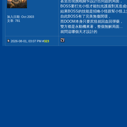
甚至出現挑戰關卡設計出問題的局面，
BOSS要打光小怪才能扣光護盾對其造成
結果BOSS的技能是招喚小怪跟幫小怪
自此BOSS有了完美無傷閉環，
加入日期: Oct 2003
文章: 781
而DOOM本身只要尻怪就回血回彈藥，
雙方都是永動機來著，整個無解局面...
就問這哪個天才設計的
2026-08-01, 03:07 PM #
323