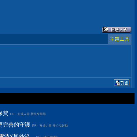
主題工具
保費
PR・安達人壽 新終身醫靠
更完善的守護
PR・安達人壽 安心溢起動
波X加外泌...