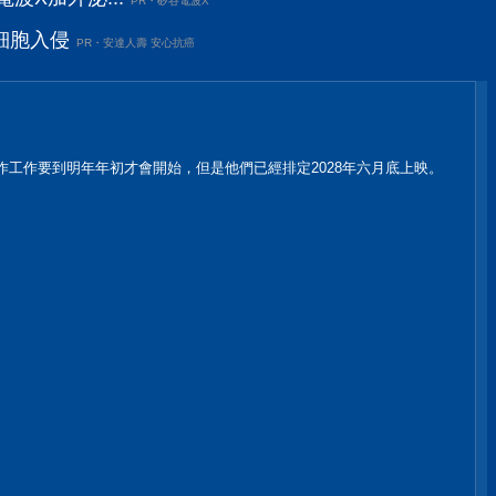
PR・矽谷電波X
細胞入侵
PR・安達人壽 安心抗癌
作工作要到明年年初才會開始，但是他們已經排定2028年六月底上映。