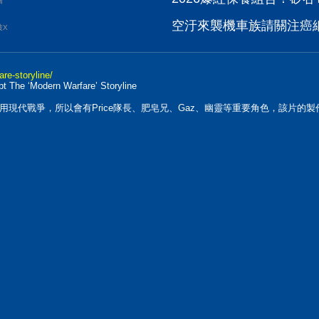
會
空汙來襲機車族請關注癌
波X
re-storyline/
apt The ‘Modern Warfare’ Storyline
現代戰爭，所以會有Price隊長、肥皂兄、Gaz、幽靈等重要角色，該片的製