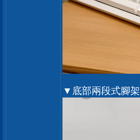
▼底部兩段式腳架