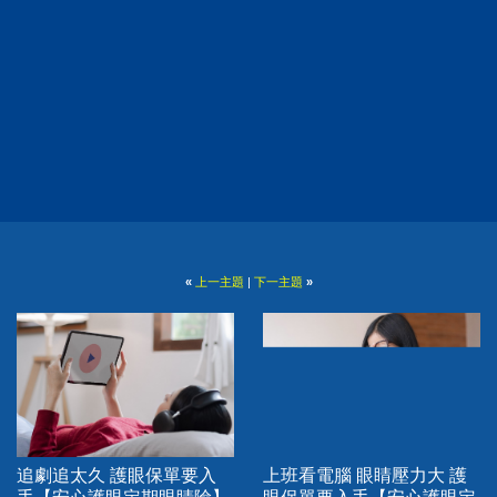
«
上一主題
|
下一主題
»
追劇追太久 護眼保單要入
上班看電腦 眼睛壓力大 護