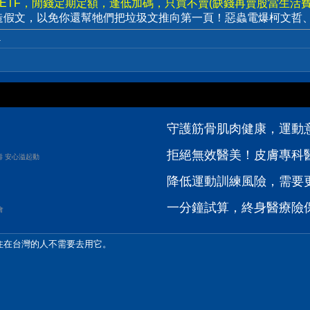
數ETF，閒錢定期定額，逢低加碼，只買不賣(缺錢再賣股當生活費)
造假文，以免你還幫牠們把垃圾文推向第一頁！惡蟲電爆柯文哲
.
守護筋骨肌肉健康，運動
拒絕無效醫美！皮膚專科醫
壽 安心溢起動
降低運動訓練風險，需要
一分鐘試算，終身醫療險
會
所以住在台灣的人不需要去用它。