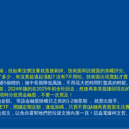
漲幅，但如果沒價沒量就直接刷掉。技術面和訊號面的加權評分。
了多少，有沒賣超過起漲點? 沒有?不用怕。技術面出現賣點才
要超過5個標的；做中長期降低風險，不用花大把時間盯盤真的輕鬆
，2024年賺的在2025年初全吐回去，然後再靠美股賺回現在
出現時分批買金融股，不要一次買足！
賣出的金額。 等該金融股除權日之前的1-2個星期 ， 就賣出脫手。
數ETF，閒錢定期定額，逢低加碼，只買不賣(缺錢再賣股當生活費)
造假文，以免你還幫牠們把垃圾文推向第一頁！惡蟲電爆柯文哲