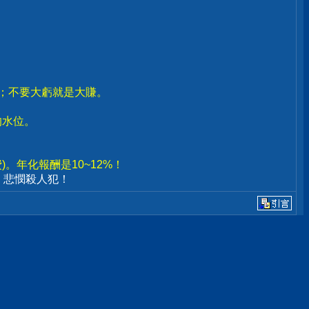
賣；不要大虧就是大賺。
。
的水位。
。年化報酬是10~12%！
、悲憫殺人犯！