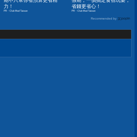
期不只幫你省預算更省精
假期，一價搞定食宿玩樂，
力！
省錢更省心！
PR・Club Med Taiwan
PR・Club Med Taiwan
Recommended by