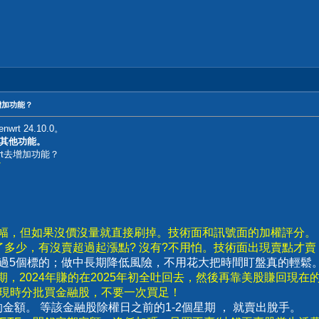
去增加功能？
wrt 24.10.0。
內建其他功能。
rt去增加功能？
/
漲幅，但如果沒價沒量就直接刷掉。技術面和訊號面的加權評分。
了多少，有沒賣超過起漲點? 沒有?不用怕。技術面出現賣點才
要超過5個標的；做中長期降低風險，不用花大把時間盯盤真的輕鬆
，2024年賺的在2025年初全吐回去，然後再靠美股賺回現在
出現時分批買金融股，不要一次買足！
賣出的金額。 等該金融股除權日之前的1-2個星期 ， 就賣出脫手。