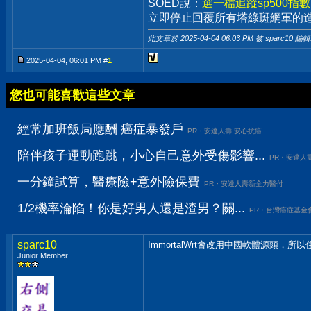
SOED說：
選一檔追蹤sp500指
立即停止回覆所有塔綠斑網軍的
此文章於 2025-04-04
06:03 PM
被 sparc10 編輯
2025-04-04, 06:01 PM #
1
您也可能喜歡這些文章
經常加班飯局應酬 癌症暴發戶
PR・安達人壽 安心抗癌
陪伴孩子運動跑跳，小心自己意外受傷影響...
PR・安達人
一分鐘試算，醫療險+意外險保費
PR・安達人壽新全力醫付
1/2機率淪陷！你是好男人還是渣男？關...
PR・台灣癌症基金
sparc10
ImmortalWrt會改用中國軟體源頭，
Junior Member