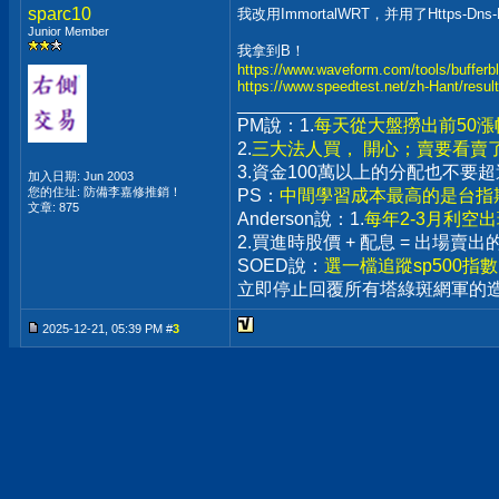
sparc10
我改用ImmortalWRT，并用了Https-D
Junior Member
我拿到B！
https://www.waveform.com/tools/bufferbl
https://www.speedtest.net/zh-Hant/resu
__________________
PM說：1.
每天從大盤撈出前50
2.
三大法人買， 開心；賣要看賣
3.資金100萬以上的分配也不
加入日期: Jun 2003
您的住址: 防備李嘉修推銷！
PS：
中間學習成本最高的是台指期
文章: 875
Anderson說：1.
每年2-3月利空
2.買進時股價 + 配息 = 出場
SOED說：
選一檔追蹤sp500指
立即停止回覆所有塔綠斑網軍的
2025-12-21, 05:39 PM #
3