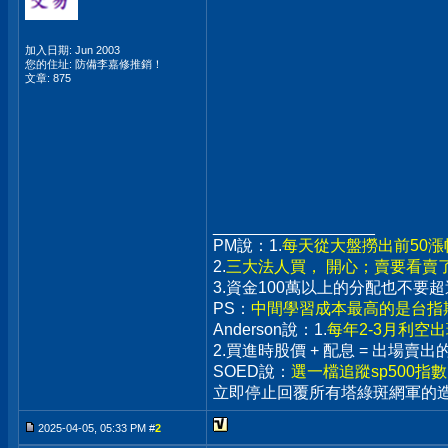
加入日期: Jun 2003
您的住址: 防備李嘉修推銷！
文章: 875
__________________
PM說：1.
每天從大盤撈出前50
2.
三大法人買， 開心；賣要看賣
3.資金100萬以上的分配也不
PS：
中間學習成本最高的是台指期
Anderson說：1.
每年2-3月利空
2.買進時股價 + 配息 = 出場
SOED說：
選一檔追蹤sp500指
立即停止回覆所有塔綠斑網軍的
2025-04-05, 05:33 PM #
2