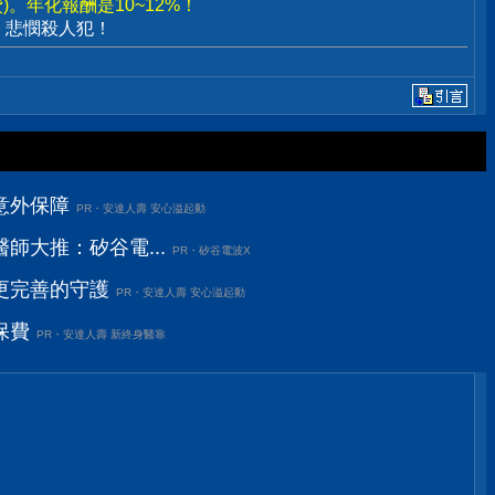
。年化報酬是10~12%！
、悲憫殺人犯！
意外保障
PR・安達人壽 安心溢起動
師大推：矽谷電...
PR・矽谷電波X
更完善的守護
PR・安達人壽 安心溢起動
保費
PR・安達人壽 新終身醫靠