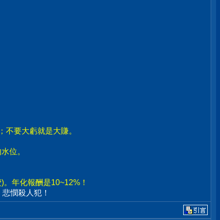
賣；不要大虧就是大賺。
。
的水位。
。年化報酬是10~12%！
、悲憫殺人犯！