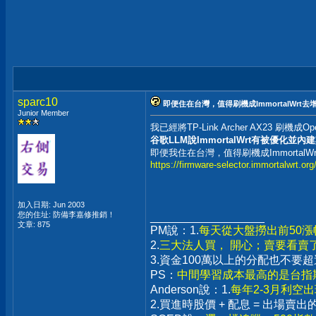
sparc10
即便住在台灣，值得刷機成ImmortalWrt
Junior Member
我已經將TP-Link Archer AX23 刷機成Open
谷歌LLM說ImmortalWrt有被優化並
即便我住在台灣，值得刷機成ImmortalW
https://firmware-selector.immortalwrt.org
加入日期: Jun 2003
您的住址: 防備李嘉修推銷！
__________________
文章: 875
PM說：1.
每天從大盤撈出前50
2.
三大法人買， 開心；賣要看賣
3.資金100萬以上的分配也不
PS：
中間學習成本最高的是台指期
Anderson說：1.
每年2-3月利空
2.買進時股價 + 配息 = 出場