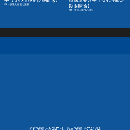
手【安心護眼定期眼睛險】
眼保單要入手【安心護眼定
PR・安達人壽 安心護眼
期眼睛險】
PR・安達人壽 安心護眼
所有的時間均為GMT +8。 現在的時間是
07:14 AM
.