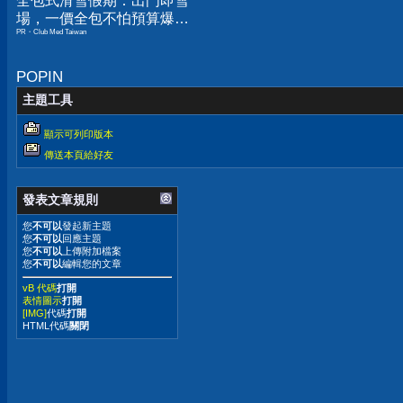
全包式滑雪假期：出門即雪
場，一價全包不怕預算爆
PR・Club Med Taiwan
表！
POPIN
主題工具
顯示可列印版本
傳送本頁給好友
發表文章規則
您
不可以
發起新主題
您
不可以
回應主題
您
不可以
上傳附加檔案
您
不可以
編輯您的文章
vB 代碼
打開
表情圖示
打開
[IMG]
代碼
打開
HTML代碼
關閉