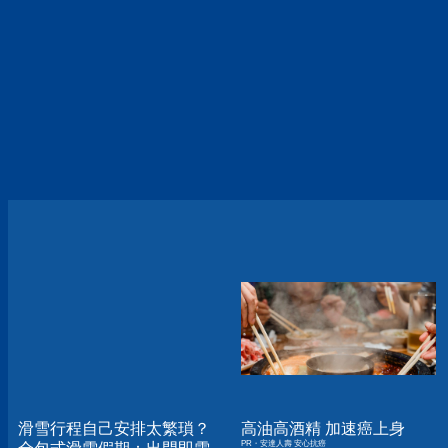
滑雪行程自己安排太繁瑣？
高油高酒精 加速癌上身
PR・安達人壽 安心抗癌