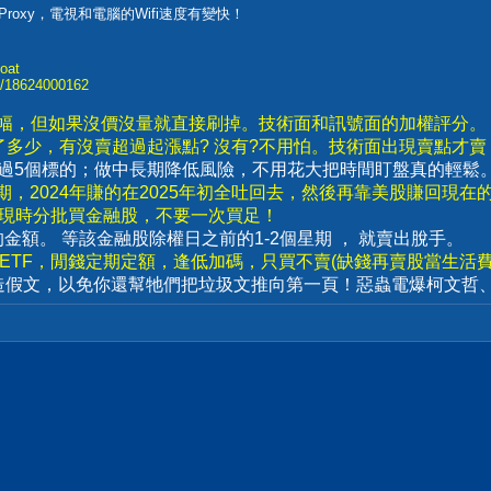
ns-Proxy，電視和電腦的Wifi速度有變快！
oat
lt/18624000162
漲幅，但如果沒價沒量就直接刷掉。技術面和訊號面的加權評分。
了多少，有沒賣超過起漲點? 沒有?不用怕。技術面出現賣點才
要超過5個標的；做中長期降低風險，不用花大把時間盯盤真的輕鬆
，2024年賺的在2025年初全吐回去，然後再靠美股賺回現在
出現時分批買金融股，不要一次買足！
賣出的金額。 等該金融股除權日之前的1-2個星期 ， 就賣出脫手。
數ETF，閒錢定期定額，逢低加碼，只買不賣(缺錢再賣股當生活費)
造假文，以免你還幫牠們把垃圾文推向第一頁！惡蟲電爆柯文哲