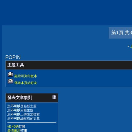
第1頁 共
«
POPIN
主題工具
顯示可列印版本
傳送本頁給好友
發表文章規則
您
不可以
發起新主題
您
不可以
回應主題
您
不可以
上傳附加檔案
您
不可以
編輯您的文章
vB 代碼
打開
表情圖示
打開