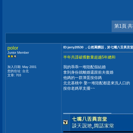
第1頁 共
polor
ID:jerry20530 ，公然罵髒話，於七嘴八舌異言
Junior Member
半年共諜破獲數量超越5年總和
我的乖乖一堆陸配假結婚
加入日期: May 2001
您的住址: 台北
拿到身份就離婚還跟前夫復婚
文章: 703
他媽的一群渾蛋按你媽
北北基桃中 娶一堆陸配都是來洗人口的
按你老媽草支擺~~
__________________