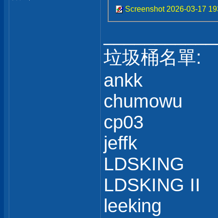
Screenshot 2026-03-17 1
___________
垃圾桶名單:
ankk
chumowu
cp03
jeffk
LDSKING
LDSKING II
leeking