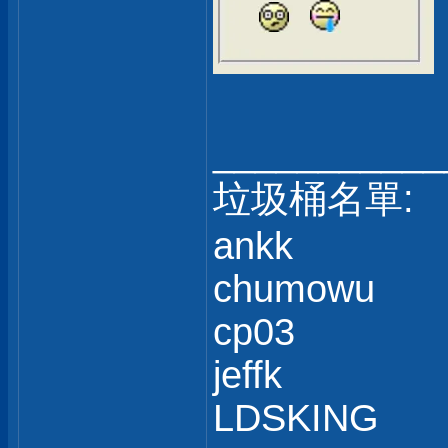
___________
垃圾桶名單:
ankk
chumowu
cp03
jeffk
LDSKING