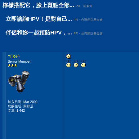
檸檬搭配它，臉上斑點全部...
PR・新素簡
立即諮詢HPV！是對自己...
PR・台灣癌症基金會
伴侶和妳一起預防HPV，...
PR・台灣癌症基金會
^DS^
Senior Member
加入日期: Mar 2002
您的住址: 蒿棘居
文章: 1,442