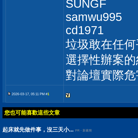
SUNGF
samwu995
cd1971
垃圾敢在任何
選擇性辦案的
對論壇實際危
2026-03-17, 05:11 PM #
1
您也可能喜歡這些文章
起床就先做件事，沒三天小...
PR・新素簡