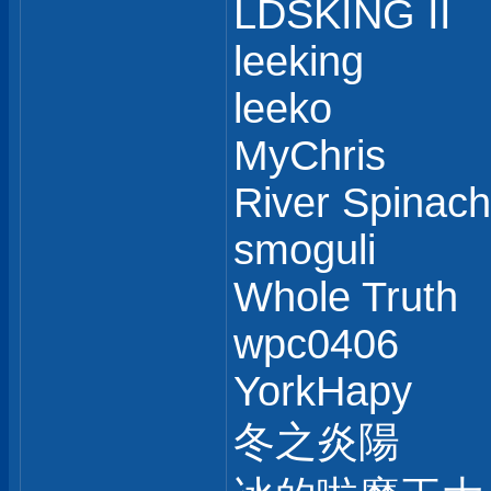
LDSKING II
leeking
leeko
MyChris
River Spinach
smoguli
Whole Truth
wpc0406
YorkHapy
冬之炎陽