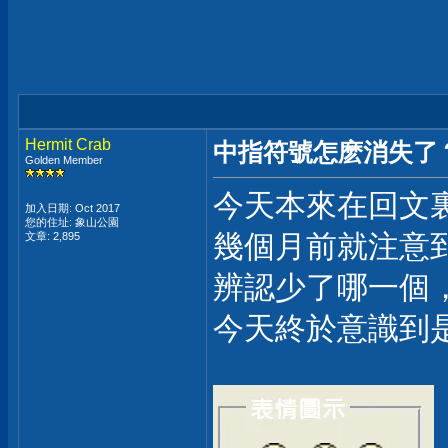
Hermit Crab
中指符號怎麽消失了
Golden Member
今天本來在回文裏
加入日期: Oct 2017
您的住址: 象山公園
幾個月前就注意
文章: 2,895
辨認少了哪一個
今天終於意識到