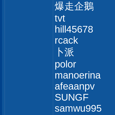
爆走企鵝
tvt
hill45678
rcack
卜派
polor
manoerina
afeaanpv
SUNGF
samwu995