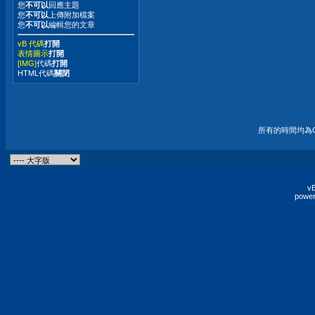
您
不可以
回應主題
您
不可以
上傳附加檔案
您
不可以
編輯您的文章
vB 代碼
打開
表情圖示
打開
[IMG]
代碼
打開
HTML代碼
關閉
所有的時間均為G
vB
power