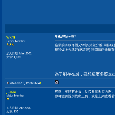
wkm
耳機線有分+-嗎?
Senior Member
蘋果的有線耳機,小喇叭外殼分離,兩條線
想說焊上去就好(應該吧) 請問這兩條線
加入日期: May 2002
文章: 1,139
__________________
為了刷存在感，要想這麼多廢文
2026-03-15, 12:06 PM #
1
jiaxie
有哦，單體有正負，反接會讓振膜內縮。
Major Member
你可能要辨別找出正負，或是上網查看看
加入日期: Apr 2005
文章: 135