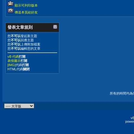
顯示可列印版本
傳送本頁給好友
發表文章規則
您
不可以
發起新主題
您
不可以
回應主題
您
不可以
上傳附加檔案
您
不可以
編輯您的文章
vB 代碼
打開
表情圖示
打開
[IMG]
代碼
打開
HTML代碼
關閉
所有的時間均為G
vB
power