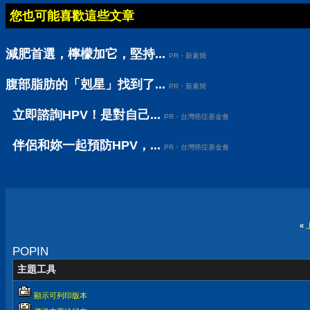
您也可能喜歡這些文章
減肥首選，檸檬加它，堅持...
PR・新素簡
腹部脂肪的「剋星」找到了...
PR・新素簡
立即諮詢HPV！是對自己...
PR・台灣癌症基金會
伴侶和妳一起預防HPV，...
PR・台灣癌症基金會
«
POPIN
主題工具
顯示可列印版本