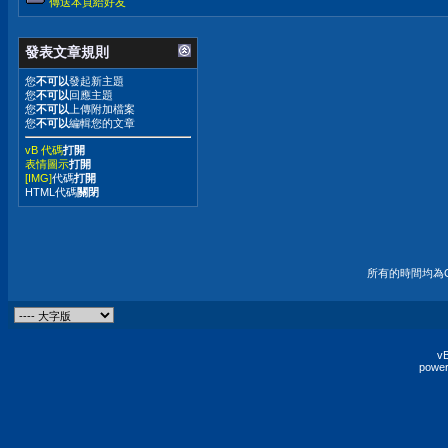
傳送本頁給好友
發表文章規則
您
不可以
發起新主題
您
不可以
回應主題
您
不可以
上傳附加檔案
您
不可以
編輯您的文章
vB 代碼
打開
表情圖示
打開
[IMG]
代碼
打開
HTML代碼
關閉
所有的時間均為G
vB
power