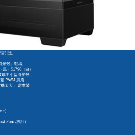
代理引進。
「海景殼」戰場。
0（黑）$1790（白）
雙面玻璃中小型海景殼。
顆 PWM 風扇
機太大」 需求帶
wer）
ct Zero /設計）