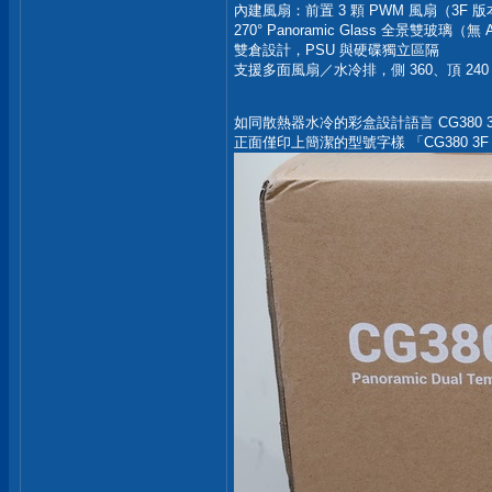
內建風扇：前置 3 顆 PWM 風扇（3F 
270° Panoramic Glass 全景雙玻璃（無
雙倉設計，PSU 與硬碟獨立區隔
支援多面風扇／水冷排，側 360、頂 240
如同散熱器水冷的彩盒設計語言 CG380
正面僅印上簡潔的型號字樣 「CG380 3