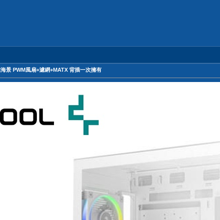
X 背插海景 PWM風扇+濾網+MATX 背插一次擁有