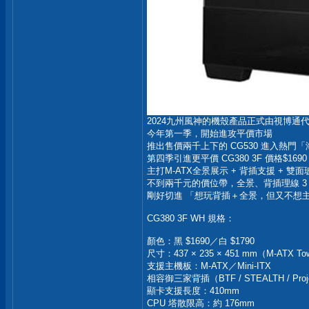
2024九州風神的機殼產品正式由視博通
今年第一季，開始進攻平價市場
推出售價兩千上下的 CG530 進入熱門
第四季引進更平價 CG380 3F 價格$169
主打M-ATX全景展示 + 背插支援 + 
不到兩千元的價位帶，全景、背插理線 3 
剛好切進 「想玩背插＋全景，但又不想主
CG380 3F WH 規格：
顏色：黑 $1690／白 $1790
尺寸：437 × 235 × 451 mm（M-ATX To
支援主機板：M-ATX／Mini-ITX
相容御三家背插（BTF / STEALTH / Proje
顯卡支援長度：410mm
CPU 塔散限高：約 176mm