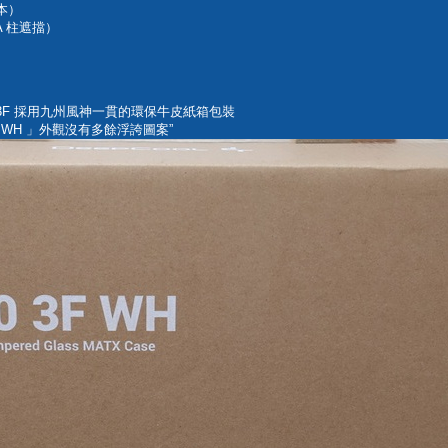
版本）
 A 柱遮擋）
 3F 採用九州風神一貫的環保牛皮紙箱包裝
F WH 」外觀沒有多餘浮誇圖案”