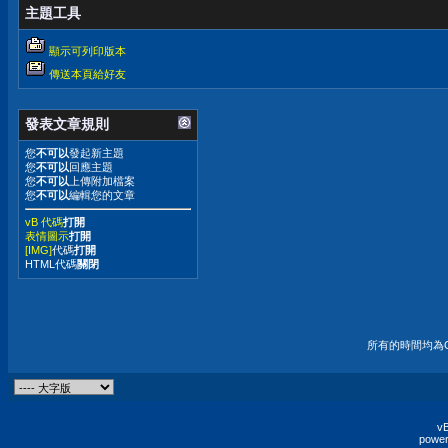
主題工具
顯示可列印版本
傳送本頁給好友
發表文章規則
您
不可以
發起新主題
您
不可以
回應主題
您
不可以
上傳附加檔案
您
不可以
編輯您的文章
vB 代碼
打開
表情圖示
打開
[IMG]
代碼
打開
HTML代碼
關閉
所有的時間均為G
vB
power