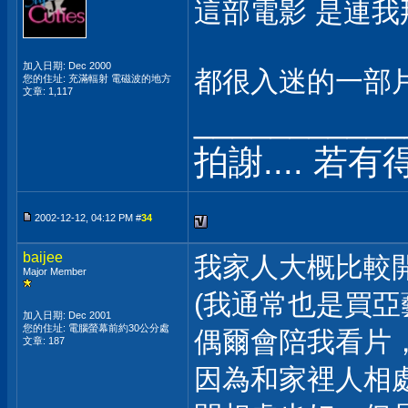
這部電影 是連我
加入日期: Dec 2000
都很入迷的一部
您的住址: 充滿輻射 電磁波的地方
文章: 1,117
___________
拍謝.... 若
2002-12-12, 04:12 PM #
34
baijee
我家人大概比較
Major Member
(我通常也是買亞
加入日期: Dec 2001
您的住址: 電腦螢幕前約30公分處
偶爾會陪我看片
文章: 187
因為和家裡人相