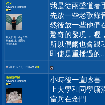
ycx
我是從兩聲道著
Advance Member
先放一些老歌錄
然後放一些他們在
驚奇的發現，喔
加入日期: May 2001
您的住址: 桃園市
所以偶爾也會跟我一
文章: 308
即使是重播過的..
2002-12-13, 10:50 AM #
39
iamgwai
小時後一直唸書
Advance Member
上大學和同學廝
當兵在金門