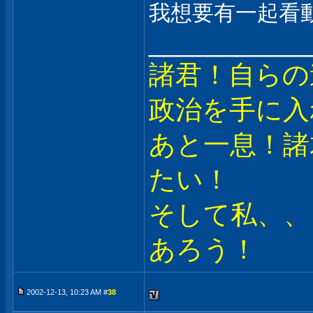
我想要有一起看
___________
諸君！自らの
政治を手に入
あと一息！諸
たい！
そして私、、
あろう！
2002-12-13, 10:23 AM #
38