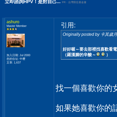
立即諮詢HPV！是對自己...
PR・台灣癌症基金會
ashuro
引用:
Master Member
Originally posted by 卡其歲
好好喔～要去那裡找喜歡看電
（羅漢腳的辛酸～
）
加入日期: Jul 2000
您的住址: 中壢
文章: 1,637
找一個喜歡你的
如果她喜歡你的