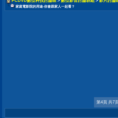
PCDVD數位科技討論區
>
數位影音討論群組
>
影片討論
家庭電影院的用途-你會跟家人一起看？
第4頁 共7