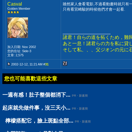
Casval
雖然家人會看電影,不過看動畫時就只有一
Golden Member
只有看宮崎駿的時候他們才會一起看.
__________________
諸君！自らの道を拓くため，難
あと一息！諸君らの力を私に貸
加入日期: Nov 2002
そして私、、、父ジオンの元に
您的住址: Side-3
文章: 2,575
2002-12-12, 11:21 AM #
31
您也可能喜歡這些文章
一週有感！肚子整個都消下...
PR・新素簡
起床就先做件事，沒三天小...
PR・新素簡
檸檬搭配它，臉上斑點全部...
PR・新素簡