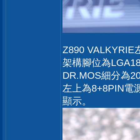
Z890 VALKYRI
架構腳位為LGA185
DR.MOS細分為20相
左上為8+8PIN
顯示。