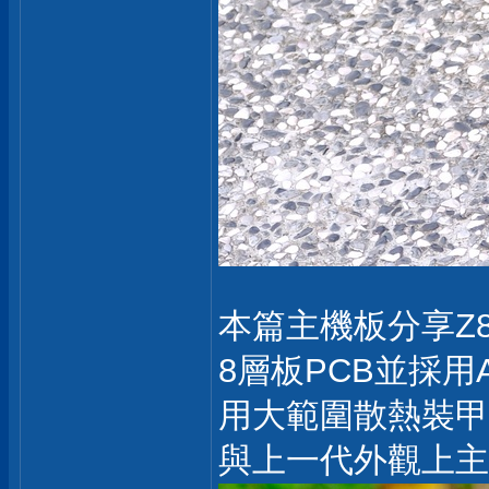
本篇主機板分享Z89
8層板PCB並採
用大範圍散熱裝甲
與上一代外觀上主