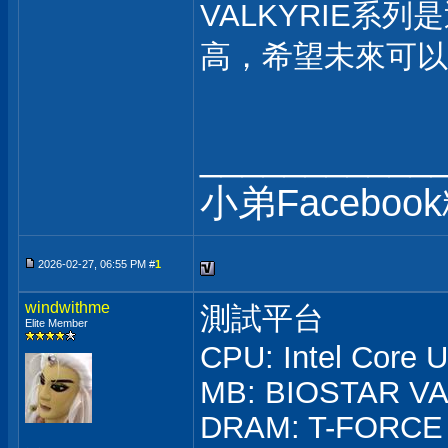
VALKYRIE
高，希望未來可以
___________
小弟Faceboo
2026-02-27, 06:55 PM #
1
windwithme
測試平台
Elite Member
CPU: Intel Core 
MB: BIOSTAR VA
DRAM: T-FORCE