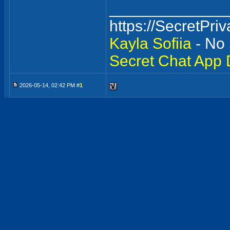
_____________
https://SecretPri
Kayla
Sofiia
- No 
Secret Chat App 
2026-05-14, 02:42 PM #
1