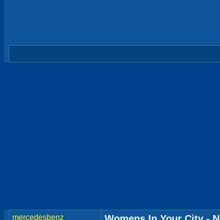
mercedesbenz
Womens In Your City - N