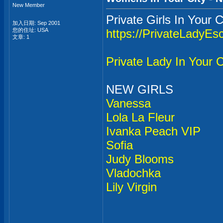
New Member
Private Girls In Your 
加入日期: Sep 2001
您的住址: USA
https://PrivateLadyEs
文章: 1
Private Lady In Your 
NEW GIRLS
Vanessa
Lola La Fleur
Ivanka Peach VIP
Sofia
Judy Blooms
Vladochka
Lily Virgin