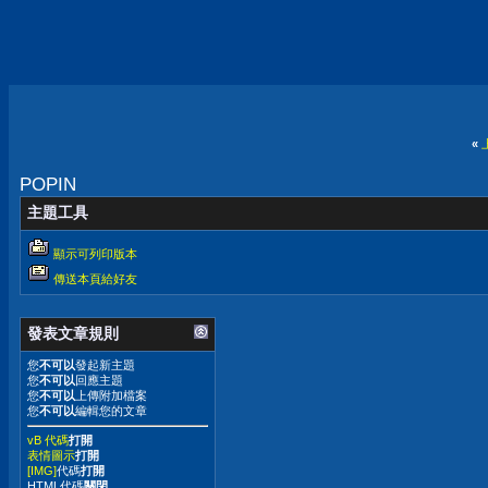
«
POPIN
主題工具
顯示可列印版本
傳送本頁給好友
發表文章規則
您
不可以
發起新主題
您
不可以
回應主題
您
不可以
上傳附加檔案
您
不可以
編輯您的文章
vB 代碼
打開
表情圖示
打開
[IMG]
代碼
打開
HTML代碼
關閉