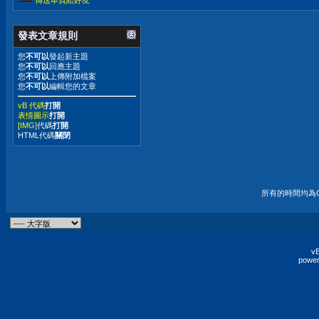
傳送本頁給好友
發表文章規則
您
不可以
發起新主題
您
不可以
回應主題
您
不可以
上傳附加檔案
您
不可以
編輯您的文章
vB 代碼
打開
表情圖示
打開
[IMG]
代碼
打開
HTML代碼
關閉
所有的時間均為G
vB
power