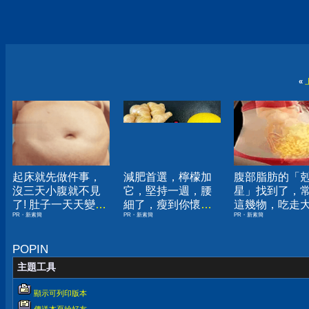
«
起床就先做件事，
減肥首選，檸檬加
腹部脂肪的「
沒三天小腹就不見
它，堅持一週，腰
星」找到了，
了! 肚子一天天變
細了，瘦到你懷疑
這幾物，吃走
PR・新素簡
PR・新素簡
PR・新素簡
小！
人生
囊，瘦出小蠻
POPIN
主題工具
顯示可列印版本