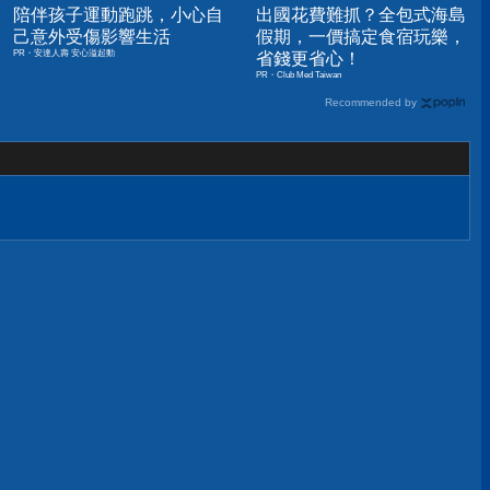
陪伴孩子運動跑跳，小心自
出國花費難抓？全包式海島
己意外受傷影響生活
假期，一價搞定食宿玩樂，
PR・安達人壽 安心溢起動
省錢更省心！
PR・Club Med Taiwan
Recommended by