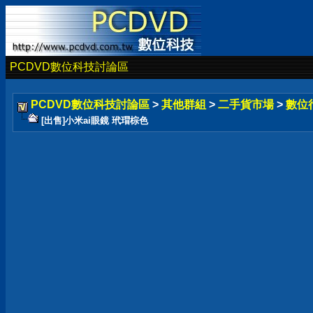
PCDVD數位科技討論區
PCDVD數位科技討論區
>
其他群組
>
二手貨市場
>
數位
[出售]小米ai眼鏡 玳瑁棕色