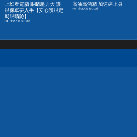
上班看電腦 眼睛壓力大 護
高油高酒精 加速癌上身
PR・安達人壽 安心抗癌
眼保單要入手【安心護眼定
期眼睛險】
PR・安達人壽 安心護眼