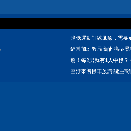
降低運動訓練風險，需要
經常加班飯局應酬 癌症暴
會
驚！每2男就有1人中標？
空汙來襲機車族請關注癌