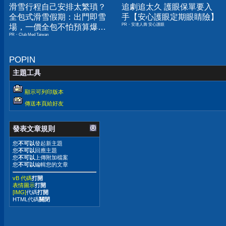
滑雪行程自己安排太繁瑣？
追劇追太久 護眼保單要入
全包式滑雪假期：出門即雪
手【安心護眼定期眼睛險】
PR・安達人壽 安心護眼
場，一價全包不怕預算爆
PR・Club Med Taiwan
表！
POPIN
主題工具
顯示可列印版本
傳送本頁給好友
發表文章規則
您
不可以
發起新主題
您
不可以
回應主題
您
不可以
上傳附加檔案
您
不可以
編輯您的文章
vB 代碼
打開
表情圖示
打開
[IMG]
代碼
打開
HTML代碼
關閉