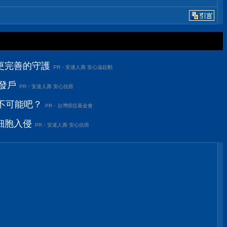
更完善的守護
PR・安達人壽 安心溢起動
發戶
PR・安達人壽 安心抗癌
不可能吧？
PR・台灣癌症基金會
細胞入侵
PR・安達人壽 安心抗癌