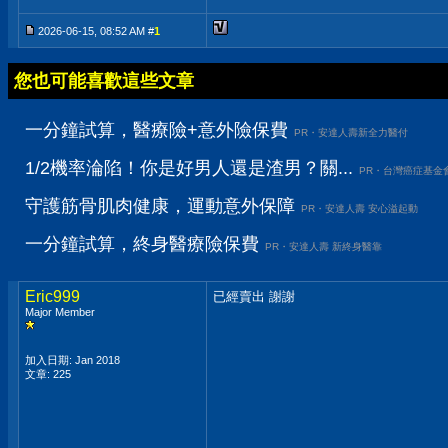
2026-06-15, 08:52 AM #
1
您也可能喜歡這些文章
一分鐘試算，醫療險+意外險保費
PR・安達人壽新全力醫付
1/2機率淪陷！你是好男人還是渣男？關...
PR・台灣癌症基金
守護筋骨肌肉健康，運動意外保障
PR・安達人壽 安心溢起動
一分鐘試算，終身醫療險保費
PR・安達人壽 新終身醫靠
Eric999
已經賣出 謝謝
Major Member
加入日期: Jan 2018
文章: 225