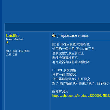
Eric999
[出售]小米ai眼鏡 玳瑁棕色
Major Member
[出售]小米ai眼鏡 玳瑁棕色
使用約一個半月.所有功能正常.
加入日期: Jan 2018
盒裝完整九成五新以上
文章: 225
配件全新都沒有拆
有充電器有線材還有眼鏡布
PCDVD版友價格
只有一個 賣5300
台中霧峰新亞大7-11可面交
對了,搞詐騙的就不要來煩我了. 顯示較少
蝦皮有照片
https://shopee.tw/product/2200097/451