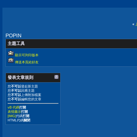
«
POPIN
主題工具
顯示可列印版本
傳送本頁給好友
發表文章規則
您
不可以
發起新主題
您
不可以
回應主題
您
不可以
上傳附加檔案
您
不可以
編輯您的文章
vB 代碼
打開
表情圖示
打開
[IMG]
代碼
打開
HTML代碼
關閉