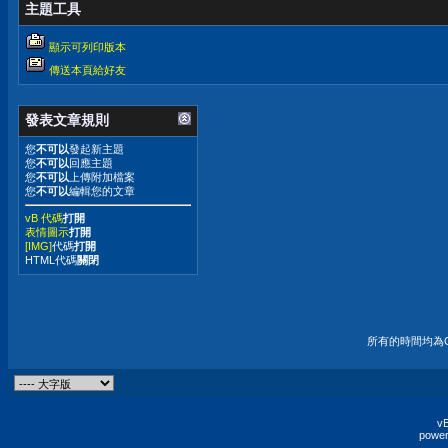
主題工具
顯示可列印版本
傳送本頁給好友
發表文章規則
您
不可以
發起新主題
您
不可以
回應主題
您
不可以
上傳附加檔案
您
不可以
編輯您的文章
vB 代碼
打開
表情圖示
打開
[IMG]
代碼
打開
HTML代碼
關閉
所有的時間均為G
vB
power