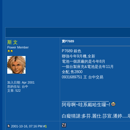
賣P7689
斯 文
Power Member
P7689 銀色
聯強今年9月機,全新
電池一個原廠的是今年8月
一個台製座充&電池是去年11月
全配,售2800
0931689751 王 台中交易
加入日期: Apr 2001
您的住址: 台中
文章: 522
__________________
阿母啊~哇系戴哈生囉~!
白癡猜謎:多芬.麗仕.莎宣.潘婷...
2001-10-16, 07:16 PM #
1