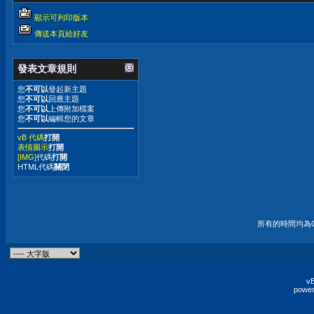
顯示可列印版本
傳送本頁給好友
發表文章規則
您
不可以
發起新主題
您
不可以
回應主題
您
不可以
上傳附加檔案
您
不可以
編輯您的文章
vB 代碼
打開
表情圖示
打開
[IMG]
代碼
打開
HTML代碼
關閉
所有的時間均為G
vB
power