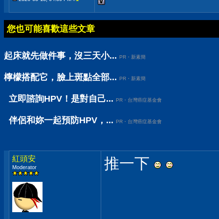
您也可能喜歡這些文章
起床就先做件事，沒三天小...
PR・新素簡
檸檬搭配它，臉上斑點全部...
PR・新素簡
立即諮詢HPV！是對自己...
PR・台灣癌症基金會
伴侶和妳一起預防HPV，...
PR・台灣癌症基金會
紅頭安
推一下
Moderator