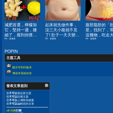
減肥首選，檸檬加
起床就先做件事，
腹部脂肪的「
它，堅持一週，腰
沒三天小腹就不見
星」找到了，
細了，瘦到你懷疑
了! 肚子一天天變
這幾物，吃走
PR・新素簡
PR・新素簡
PR・新素簡
人生
小！
囊，瘦出小蠻
POPIN
主題工具
顯示可列印版本
傳送本頁給好友
發表文章規則
您
不可以
發起新主題
您
不可以
回應主題
您
不可以
上傳附加檔案
您
不可以
編輯您的文章
vB 代碼
打開