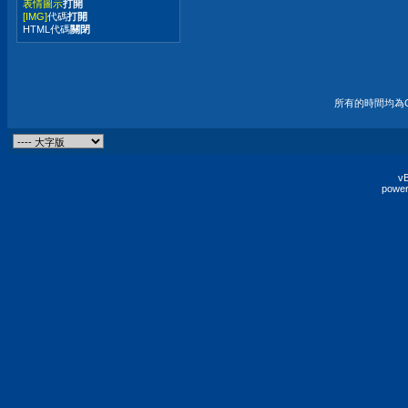
表情圖示
打開
[IMG]
代碼
打開
HTML代碼
關閉
所有的時間均為G
vB
power