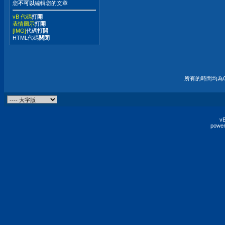
您
不可以
編輯您的文章
vB 代碼
打開
表情圖示
打開
[IMG]
代碼
打開
HTML代碼
關閉
所有的時間均為G
vB
power