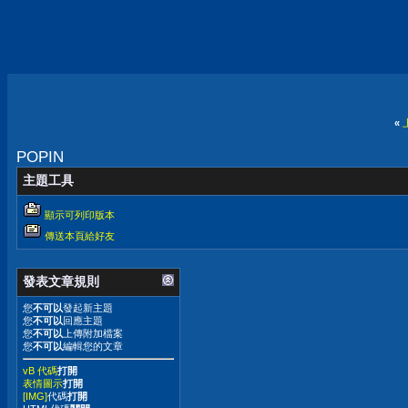
«
POPIN
主題工具
顯示可列印版本
傳送本頁給好友
發表文章規則
您
不可以
發起新主題
您
不可以
回應主題
您
不可以
上傳附加檔案
您
不可以
編輯您的文章
vB 代碼
打開
表情圖示
打開
[IMG]
代碼
打開