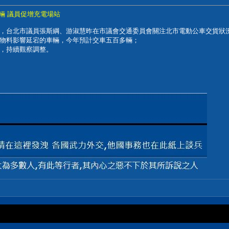
00輛 議員促增充電場站
，台北市議員張斯綱、游淑慧昨在市議會交通委員會關注北市電動公車交貨狀
物料影響延宕的車輛，今年預計交車五百多輛；
，持續觀察調整。