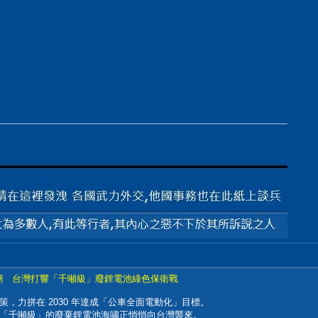
士迎汰換潮 台灣打響「千噸級」廢鋰電池綠色保衛戰
，力拼在 2030 年達成「公車全面電動化」目標。
「千噸級」的廢棄鋰電池海嘯正悄悄向台灣襲來。