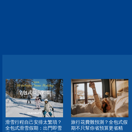
滑雪行程自己安排太繁瑣？
旅行花費難預測？全包式假
全包式滑雪假期：出門即雪
期不只幫你省預算更省精