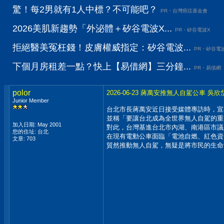
驚！每2男就有1人中標？不可能吧？
PR・台灣癌症基金會
2026美肌新趨勢「外泌體＋矽谷電波X...
PR・矽谷電波X
拒絕醫美冤枉錢！皮膚權威指定：矽谷電波...
PR・矽谷電
下個月房租差一點？快上【易借網】三分鐘...
PR・易借網
polor
2026-06-23 蔣萬安推無人自駕公車
Junior Member
台北市長蔣萬安近日接受媒體專訪時，宣布
並稱「要讓台北成為全世界無人自駕的重
加入日期: May 2001
對此，台灣基進台北市內湖、南港區市議
您的住址: 台北
在現有電動公車面臨「電池自燃、紅色資
文章: 703
貿然推動無人自駕，無疑是將市民的生命