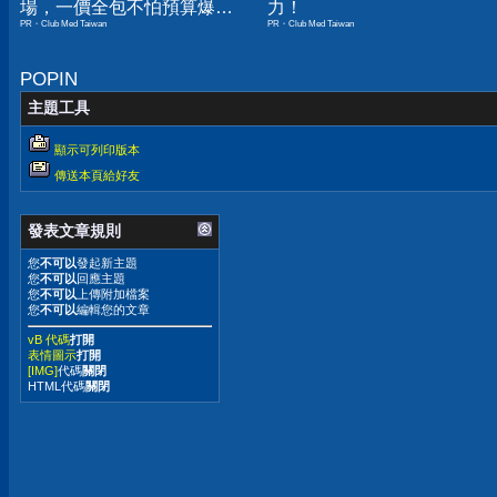
場，一價全包不怕預算爆
力！
PR・Club Med Taiwan
PR・Club Med Taiwan
表！
POPIN
主題工具
顯示可列印版本
傳送本頁給好友
發表文章規則
您
不可以
發起新主題
您
不可以
回應主題
您
不可以
上傳附加檔案
您
不可以
編輯您的文章
vB 代碼
打開
表情圖示
打開
[IMG]
代碼
關閉
HTML代碼
關閉