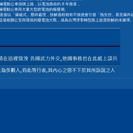
83 輛電動公車掛牌上路，以電池壽命約 8 年推算，
過千輛電動公車與大量大型鋰電池的報廢潮。
直接以「爆破式」壓碎處理，拆解過程稍有不慎便會引發「熱失控」甚至爆炸
讓這場攸關公安與環保的廢電池大戰，成為台灣淨零轉型路上急需拆解的未爆彈