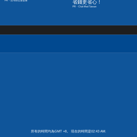
PR・台灣癌症基金會
省錢更省心！
PR・Club Med Taiwan
所有的時間均為GMT +8。 現在的時間是
02:43 AM
.