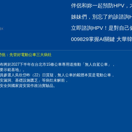
伴侶和妳一起預防HPV，才
姊妹們，別忘了約診諮詢H
立即諮詢HPV！是對自己健
波X
009829掌握AI關鍵 大華韓國
 吳欣岱批：先管好電動公車三大病灶
將於2027下半年在台北市15條公車專用道推動「無人自駕公車」，
要示範基地」。
員參選人吳欣岱昨（22）日質疑，無人公車的載體本質是電動公車，
安漏洞、基礎設施匱乏」等病灶未解前，
安全與國家資安當作政治實驗品。