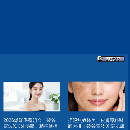
2026爆紅保養組合！矽谷
拒絕無效醫美！皮膚專科醫
電波X加外泌體，精準修復
師大推：矽谷電波 X 讓肌膚