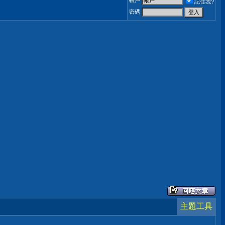
帳戶
記住我?
密碼
主題工具