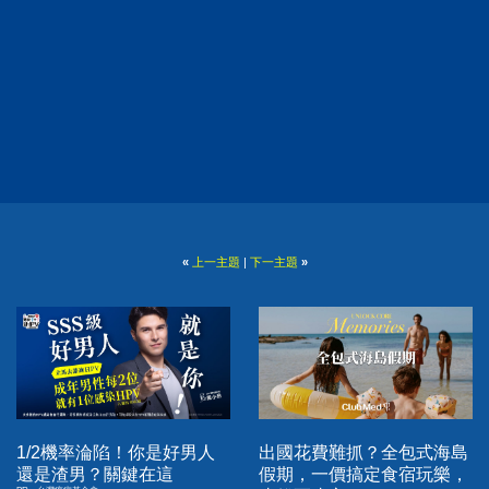
«
上一主題
|
下一主題
»
1/2機率淪陷！你是好男人
出國花費難抓？全包式海島
還是渣男？關鍵在這
假期，一價搞定食宿玩樂，