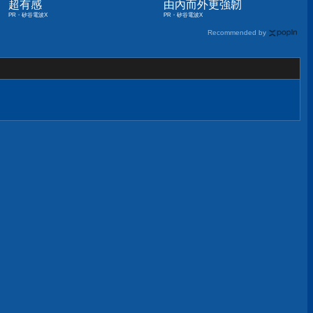
超有感
由內而外更強韌
PR・矽谷電波X
PR・矽谷電波X
Recommended by