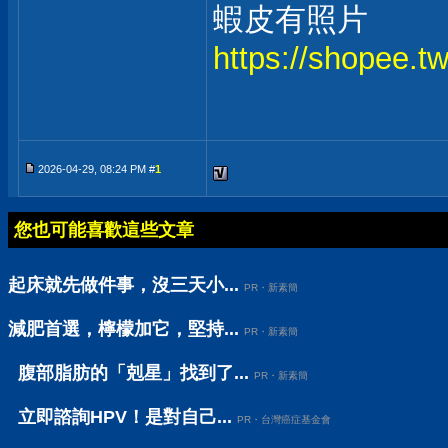
蝦皮有照片
https://shopee.
2026-04-29, 08:24 PM #
1
您也可能喜歡這些文章
起床就先做件事，沒三天小...
PR・新素簡
減肥首選，檸檬加它，堅持...
PR・新素簡
腹部脂肪的「剋星」找到了...
PR・新素簡
立即諮詢HPV！是對自己...
PR・台灣癌症基金會