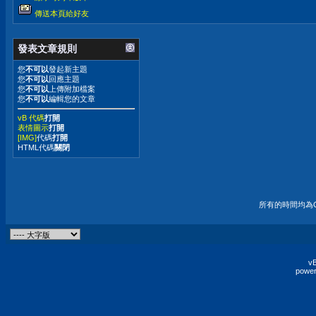
傳送本頁給好友
發表文章規則
您
不可以
發起新主題
您
不可以
回應主題
您
不可以
上傳附加檔案
您
不可以
編輯您的文章
vB 代碼
打開
表情圖示
打開
[IMG]
代碼
打開
HTML代碼
關閉
所有的時間均為G
vB
power