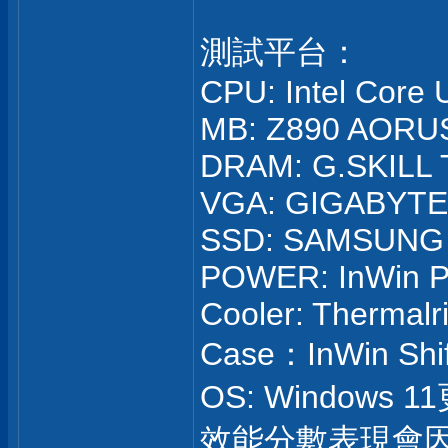
測試平台：
CPU: Intel Core 
MB: Z890 AORUS
DRAM: G.SKILL 
VGA: GIGABYTE 
SSD: SAMSUNG 
POWER: InWin PI
Cooler: Thermal
Case：InWin Shif
OS: Windows 
效能分數表現會