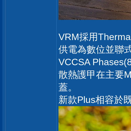
VRM採用Therm
供電為數位並聯式，細分
VCCSA Phases(
散熱護甲在主要M.2搭
蓋。
新款Plus相容於