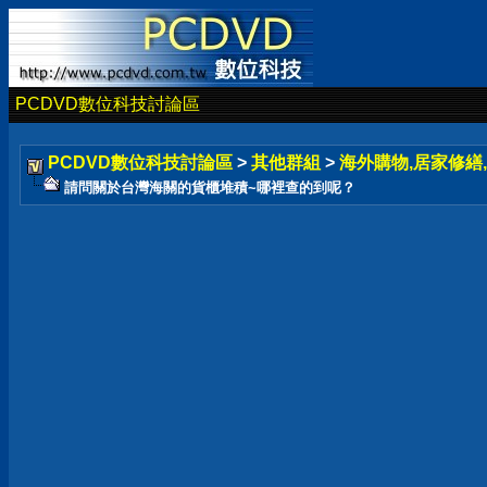
PCDVD數位科技討論區
PCDVD數位科技討論區
>
其他群組
>
海外購物,居家修繕,
請問關於台灣海關的貨櫃堆積~哪裡查的到呢？