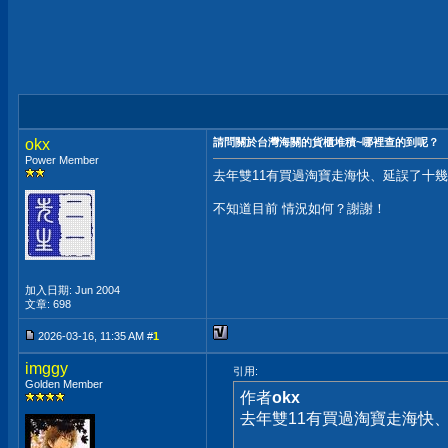
okx
請問關於台灣海關的貨櫃堆積~哪裡查的到呢？
Power Member
去年雙11有買過淘寶走海快、延誤了十
不知道目前 情況如何？謝謝！
加入日期: Jun 2004
文章: 698
2026-03-16, 11:35 AM #
1
imggy
引用:
Golden Member
作者
okx
去年雙11有買過淘寶走海快