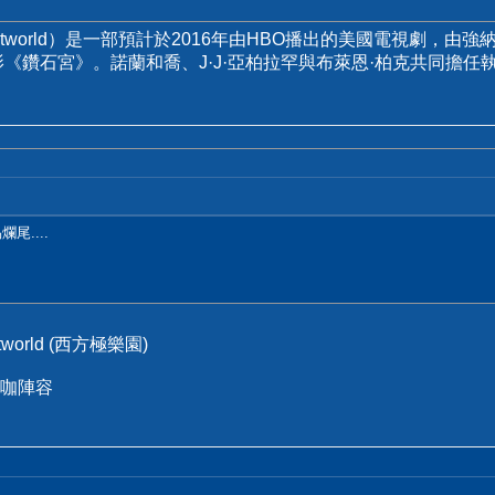
tworld）是一部預計於2016年由HBO播出的美國電視劇，由
影《鑽石宮》。諾蘭和喬、J·J·亞柏拉罕與布萊恩·柏克共同擔任
尾....
world (西方極樂園)
咖陣容