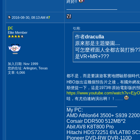
終於!!
__________________
2016-08-30, 08:13 AM #
7
pc
引用:
Elite Member
作者
draculla
原來那是主題樂園....
可怎麼裡面人全都古裝打扮??!
是VR+MR+???
加入日期: Nov 1999
您的住址: Arlington, Texas
文章: 6,066
都不是，而是要讓遊客實地體驗那個時代
HBO放出這幾個預告片之後，有國外網友宣
順便提一下，這是1973年原始電影版的
https://www.youtube.com/watch?v=Ej
哇，有尤伯連納演出咧！！......
__________________
My PC:
AMD Athlon64 3500+ S939 220
Corsair DDR500 512MB*2
Abit AV8 K8T800 Pro
Hitachi HDS72251 6VLAT80 SCS
Pioneer DVD-RW DVR-110D