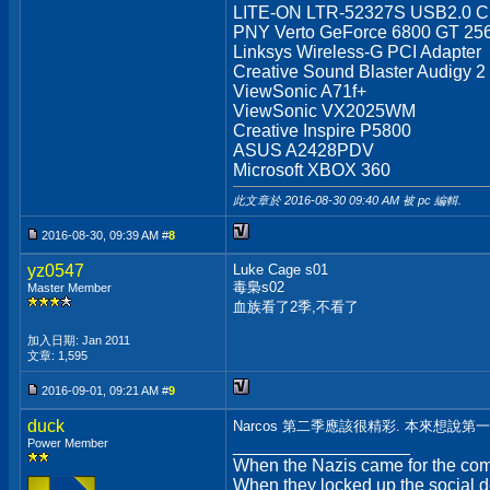
LITE-ON LTR-52327S USB2.0 
PNY Verto GeForce 6800 GT 2
Linksys Wireless-G PCI Adapter
Creative Sound Blaster Audigy 2
ViewSonic A71f+
ViewSonic VX2025WM
Creative Inspire P5800
ASUS A2428PDV
Microsoft XBOX 360
此文章於 2016-08-30
09:40 AM
被 pc 編輯.
2016-08-30, 09:39 AM #
8
yz0547
Luke Cage s01
毒梟s02
Master Member
血族看了2季,不看了
加入日期: Jan 2011
文章: 1,595
2016-09-01, 09:21 AM #
9
duck
Narcos 第二季應該很精彩. 本來想說
Power Member
__________________
When the Nazis came for the comm
When they locked up the social de