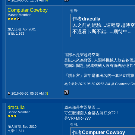
2016-08-30, 12:39 AM #
4
Computer Cowboy
引用:
Master Member
作者
draculla
以之前的經驗....這種穿越時空
加入日期: Apr 2001
不過看卡斯不錯......期待中....
文章: 1,933
這部不是穿越時空劇
是以未來為背景, 人類將機械人放在各個主
電腦出問題, 變成機械人沒有洗去記憶甚至發
「鑽石宮」當年是很著名的一套科幻電影, 
此文章於 2016-08-30
05:56 AM
被 Computer C
2016-08-30, 05:55 AM #
5
draculla
原來那是主題樂園....
Senior Member
可怎麼裡面人全都古裝打扮??!!
是VR+MR+???
引用:
加入日期: Sep 2010
文章: 1,341
作者
Computer Cowboy