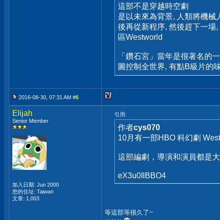
這部不是穿越時空劇
是以未來為背景, 人類將機械
後再從新程序, 然後趕下一場
區Westworld
「鑽石宮」當年是很著名的一套
圖控制全世界, 有點B級片的
2016-08-30, 07:31 AM #
6
Elijah
引用:
Senior Member
作者
cys070
10月有一部HBO 科幻劇 West
這部編劇，導演和演員都是大
eX3u0IlBBO4
加入日期: Jun 2000
您的住址: Taiwan
文章: 1,003
等這部等很久了~