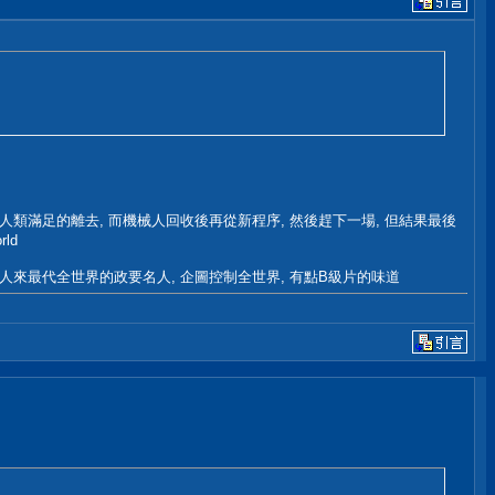
人類滿足的離去, 而機械人回收後再從新程序, 然後趕下一場, 但結果最後
ld
人來最代全世界的政要名人, 企圖控制全世界, 有點B級片的味道