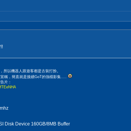
!
，所以機器人跟遊客都是古裝打扮。
稱，簡直就是接續GoT的強檔影集.....
預告片：
yOfTEeNHA
0mhz
I Disk Device 160GB/8MB Buffer