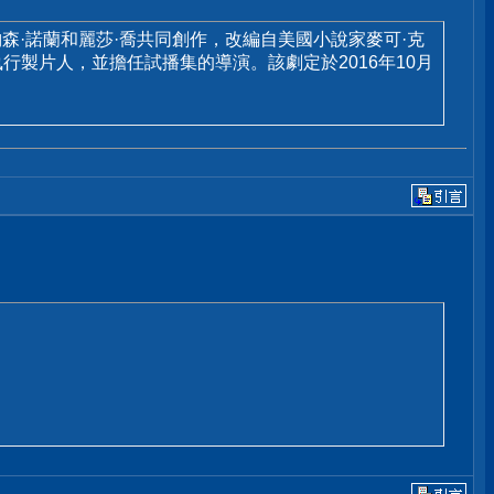
強納森·諾蘭和麗莎·喬共同創作，改編自美國小說家麥可·克
執行製片人，並擔任試播集的導演。該劇定於2016年10月