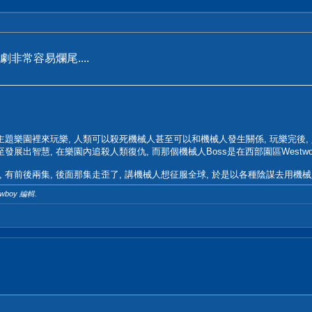
劇非常容易爛尾....
題樂園裡來玩樂, 人類可以殺死機械人甚至可以和機械人發生關係, 玩樂完後, 
展出智慧, 在樂園內追殺人類復仇, 而那個機械人Boss是在西部園區Westwor
有前後兩集, 後面那集走歪了, 講機械人想征服全球, 於是以各種陰謀去用機械
owboy 編輯.