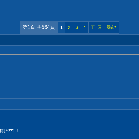
第1頁 共564頁
1
2
3
4
下一頁
最後
»
???!!!