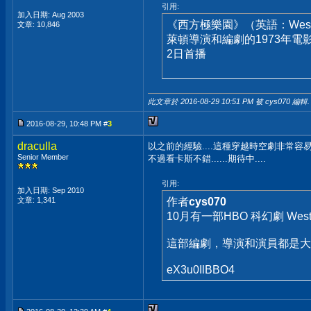
引用:
加入日期: Aug 2003
《西方極樂園》（英語：Wes
文章: 10,846
萊頓導演和編劇的1973年電
2日首播
此文章於 2016-08-29
10:51 PM
被 cys070 編輯.
2016-08-29, 10:48 PM #
3
draculla
以之前的經驗....這種穿越時空劇非常容易爛
Senior Member
不過看卡斯不錯......期待中....
引用:
加入日期: Sep 2010
文章: 1,341
作者
cys070
10月有一部HBO 科幻劇 West
這部編劇，導演和演員都是大
eX3u0IlBBO4