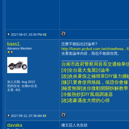
2017-08-07, 03:30 PM #
2
bass1.
怎麼不敢貼出討論串?
Advance Member
http://forum.pcdvd.com.tw/showthrea.
光看套論串內容，我也不敢跟你買。
__________________
台南市政府警察局首長交通檢舉
[冷]全台最大鬼屋討論串
[改]炎炎暑假之極簡單DIY爆力捕
[修]只要會使用烙鐵，保證你會修
加入日期: Aug 2013
您的住址: 台南or台北
[極度無聊]迷你微動開關拆解教學
文章: 401
[冷飯熱炒]DIY風扇調速器
[改]老豪邁改大燈的心得
2017-09-12, 07:38 AM #
3
davaka
樓主惡人先告狀