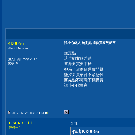
Kk0056
請小心此人 無定點 這位買家晃點王
Silent Member
無定點
這位網友很差勁
加入日期: May 2017
文章: 0
答應要買要下標
卻為了店到店運費問題
堅持要賣家付不願意付
而晃點不願意下標購買
請小心此買家
2017-07-23, 03:53 PM #
1
misman+++
引用:
*停權中*
作者
Kk0056