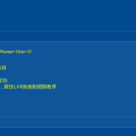
..69&page=1&pp=10
信箱
蚊拍
，羅技LX8換微動開關教學