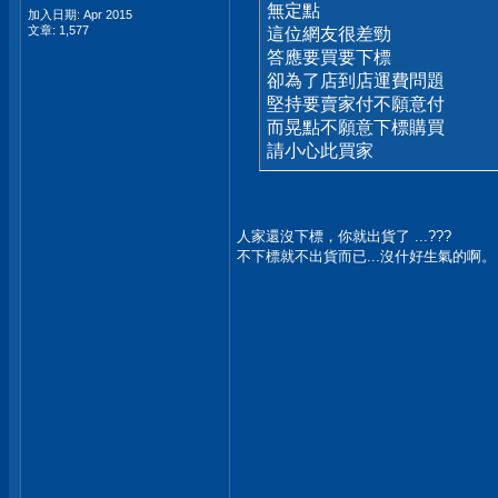
無定點
加入日期: Apr 2015
文章: 1,577
這位網友很差勁
答應要買要下標
卻為了店到店運費問題
堅持要賣家付不願意付
而晃點不願意下標購買
請小心此買家
人家還沒下標，你就出貨了 ...???
不下標就不出貨而已...沒什好生氣的啊。