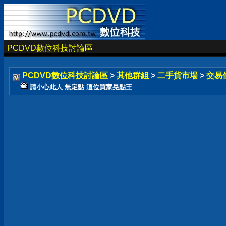
PCDVD數位科技討論區
PCDVD數位科技討論區
>
其他群組
>
二手貨市場
>
交易
請小心此人 無定點 這位買家晃點王