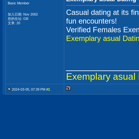
Basic Member
Casual dating at its fi
加入日期: Nov 2002
您的住址: GB
fun encounters!
文章: 20
Verified Females Exem
Exemplary asual Dati
_____________
Exemplary asual 
2024-03-05, 07:39 PM #
1