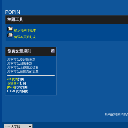
POPIN
主題工具
顯示可列印版本
傳送本頁給好友
發表文章規則
您
不可以
發起新主題
您
不可以
回應主題
您
不可以
上傳附加檔案
您
不可以
編輯您的文章
vB 代碼
打開
表情圖示
打開
[IMG]
代碼
打開
HTML代碼
關閉
所有的時間均為G