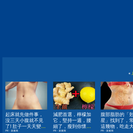
«
起床就先做件事，
減肥首選，檸檬加
腹部脂肪的「
沒三天小腹就不見
它，堅持一週，腰
星」找到了，
了! 肚子一天天變
細了，瘦到你懷疑
這幾物，吃走
PR・新素簡
PR・新素簡
PR・新素簡
小！
人生
囊，瘦出小蠻