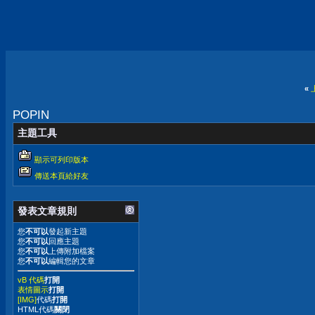
«
POPIN
主題工具
顯示可列印版本
傳送本頁給好友
發表文章規則
您
不可以
發起新主題
您
不可以
回應主題
您
不可以
上傳附加檔案
您
不可以
編輯您的文章
vB 代碼
打開
表情圖示
打開
[IMG]
代碼
打開
HTML代碼
關閉