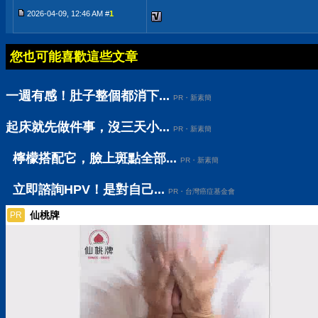
2026-04-09, 12:46 AM #
1
您也可能喜歡這些文章
一週有感！肚子整個都消下...
PR・新素簡
起床就先做件事，沒三天小...
PR・新素簡
檸檬搭配它，臉上斑點全部...
PR・新素簡
立即諮詢HPV！是對自己...
PR・台灣癌症基金會
仙桃牌
PR