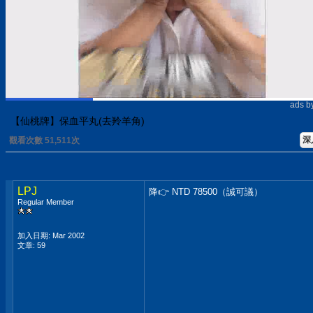
ads b
【仙桃牌】保血平丸(去羚羊角)
深
觀看次數 51,511次
LPJ
降👉 NTD 78500（誠可議）
Regular Member
加入日期: Mar 2002
文章: 59